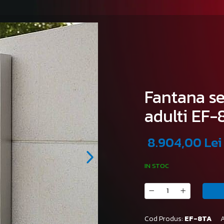
Fantana se
adulti EF
8.904,00 Lei
IN STOC
Cod Produs:
EF-8TA
A