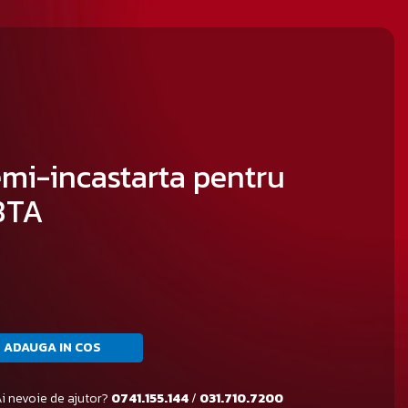
mi-incastarta pentru
-8TA
ADAUGA IN COS
i nevoie de ajutor?
0741.155.144
/
031.710.7200