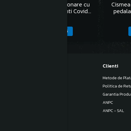
Cismea din inox,actionare cu
Cismea 
pedala,protectie Anti Covid
pedala
19,apa rece
5.231,00 Lei
ADAUGA IN COS
Magazinul meu
Clienti
Despre noi
Metode de Plat
Termeni si Conditii
Politica de Ret
Politica de Confidentialitate
Garantia Produ
Politica de livrare
ANPC
Contact
ANPC - SAL