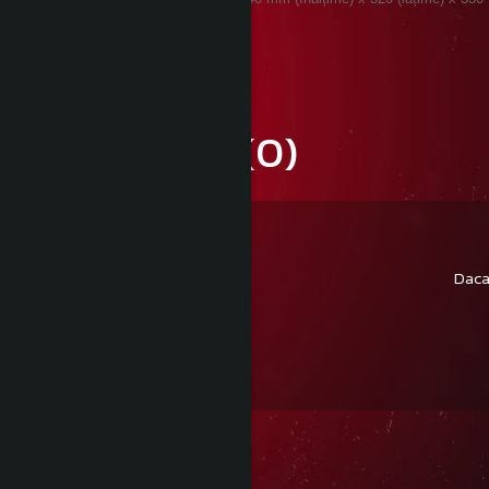
Informatii conformitate produs
Review-uri
(0)
Daca