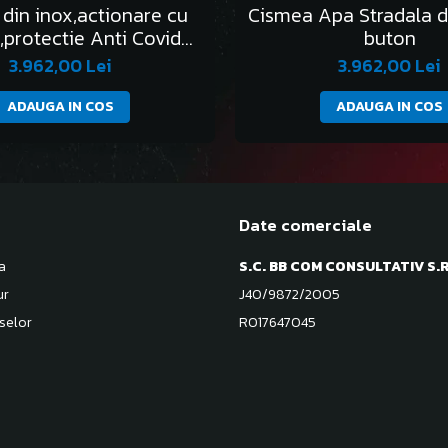
din inox,actionare cu
Cismea Apa Stradala d
,protectie Anti Covid
buton
19,apa curenta
3.962,00 Lei
3.962,00 Lei
ADAUGA IN COS
ADAUGA IN COS
Date comerciale
a
S.C. BB COM CONSULTATIV S.R
ur
J40/9872/2005
selor
RO17647045