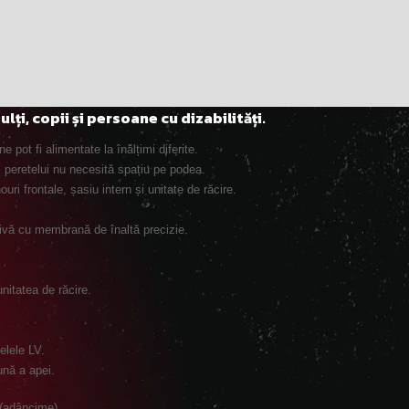
i, copii și persoane cu dizabilități.
e pot fi alimentate la înălțimi diferite.
ul peretelui nu necesită spațiu pe podea.
uri frontale, șasiu intern și unitate de răcire.
sivă cu membrană de înaltă precizie.
nitatea de răcire.
elele LV.
ună a apei.
 (adâncime)