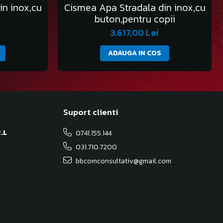
in inox,cu
Cismea Apa Stradala din inox,cu
buton,pentru copii
3.617,00 Lei
ADAUGA IN COS
Suport clienti
.L
0741.155.144
031.710.7200
bbcomconsultativ@gmail.com