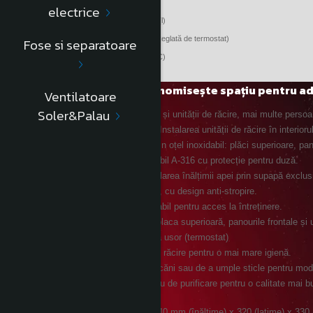
Viteza de ieșire a apei (l/h)
electrice
CAPACITATEA REZERVORULUI DE APĂ (l)
TEMPERATURA DE IEȘIRE A APEI (ºC) (Reglată de termostat)
Fose si separatoare
GAZ REFRIGERAT ECOLOGIC (fără CFC)
GREUTATE (kg) MODEL EF-8TAB
Design de perete care economisește spațiu pentru adulț
Ventilatoare
Soler&Palau
Datorită cuplării fântânilor de băut și unității de răcire, mai multe persoan
Design de perete semi-încastrat. Instalarea unității de răcire în interior
Toate elementele sunt fabricate din oțel inoxidabil: plăci superioare, pano
Barbotor compact din oțel inoxidabil A-316 cu protecție pentru duză.
Buton frontal antivandalism și reglarea înălțimii apei prin supapă exclu
Placă superioară rotunjită adâncă, cu design anti-stropire.
Panou de ventilație inferior detașabil pentru acces la întreținere.
Șasiu încastrat pentru a susține placa superioară, panourile frontale și u
Temperatura apei reci se regleaza usor (termostat)
Posibilitatea de golire a unității de răcire pentru o mai mare igienă.
În plus, posibilitatea de a bea cu căni sau de a umple sticle pentru mod
Se recomandă instalarea unui filtru de purificare pentru o calitate mai b
A: Adult:
Înălțime: 1020mm; Dimensiuni: 140 mm (înălțime) x 320 (lațime) x 330