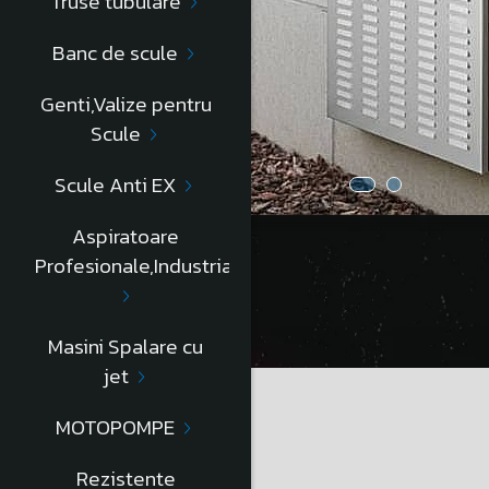
Truse tubulare
Banc de scule
Genti,Valize pentru
Scule
Scule Anti EX
Aspiratoare
Profesionale,Industriale
Descriere
Masini Spalare cu
jet
PUTEREA DE RĂCIRE ​​(W)
CONSUM DE ENERGIE (W)
MOTOPOMPE
TENSIUNE 230V 50Hz MONOFAZĂ (A)
CAPACITATE DE RĂCIRE ​​(l/h)
Rezistente