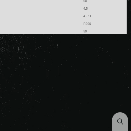
60
4.5
4 - 11
R290
59