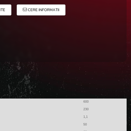
ITE
CERE INFORMATII
600
230
1,1
50