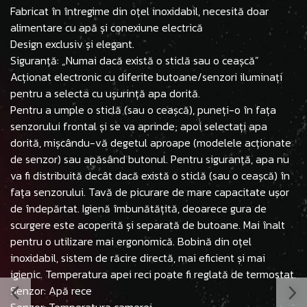
Fabricat în întregime din oțel inoxidabil, necesită doar
alimentare cu apă și conexiune electrică
Design exclusiv și elegant.
Siguranță: „Numai dacă există o sticlă sau o ceașcă”
Acționat electronic cu diferite butoane/senzori iluminați
pentru a selecta cu ușurință apa dorită.
Pentru a umple o sticlă (sau o ceașcă), puneți-o în fața
senzorului frontal și se va aprinde; apoi selectați apa
dorită, mișcându-vă degetul aproape (modelele acționate
de senzor) sau apăsând butonul. Pentru siguranță, apa nu
va fi distribuită decât dacă există o sticlă (sau o ceașcă) în
fața senzorului. Tavă de picurare de mare capacitate ușor
de îndepărtat. Igienă îmbunătățită, deoarece gura de
scurgere este acoperită și separată de butoane. Mai înalt
pentru o utilizare mai ergonomică. Bobină din oțel
inoxidabil, sistem de răcire directă, mai eficient și mai
igienic. Temperatura apei reci poate fi reglată de termostat.
Senzor: Apă rece