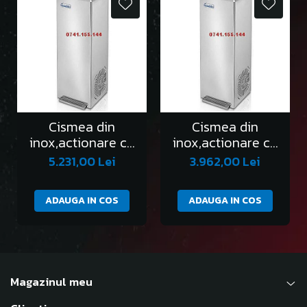
Cismea din
Cismea din
inox,actionare cu
inox,actionare cu
pedala,protectie
pedala,protectie
5.231,00 Lei
3.962,00 Lei
Anti Covid 19,apa
Anti Covid 19,apa
rece
curenta
ADAUGA IN COS
ADAUGA IN COS
Magazinul meu