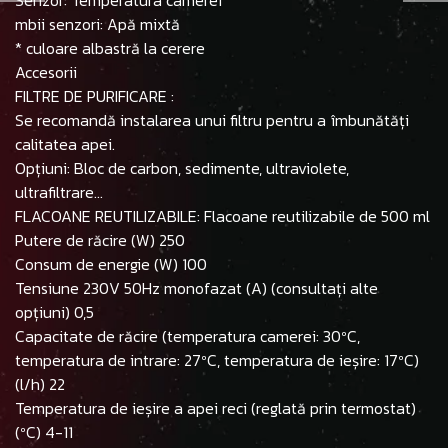
Senzor: Temperatura camerei
mbii senzori: Apă mixtă
* culoare albastră la cerere
Accesorii
FILTRE DE PURIFICARE :
Se recomandă instalarea unui filtru pentru a îmbunătăți
calitatea apei.
Opțiuni: Bloc de carbon, sedimente, ultraviolete,
ultrafiltrare...
FLACOANE REUTILIZABILE: Flacoane reutilizabile de 500 ml
Putere de răcire (W) 250
Consum de energie (W) 100
Tensiune 230V 50Hz monofazat (A) (consultați alte
opțiuni) 0,5
Capacitate de răcire (temperatura camerei: 30ºC,
temperatura de intrare: 27ºC, temperatura de ieșire: 17ºC)
(l/h) 22
Temperatura de ieșire a apei reci (reglată prin termostat)
(ºC) 4-11