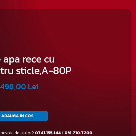
 apa rece cu
tru sticle,A-80P
.498,00 Lei
ADAUGA IN COS
 nevoie de ajutor?
0741.155.144
/
031.710.7200