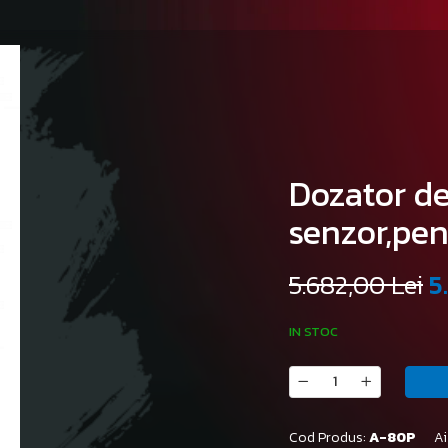
Dozator de
senzor,pen
5.682,00 Lei
5
IN STOC
Cod Produs:
A-80P
Ai