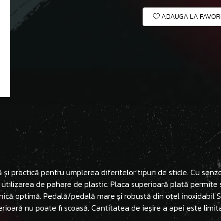
ADAUGA LA FAVOR
 și practică pentru umplerea diferitelor tipuri de sticle. Cu senz
utilizarea de pahare de plastic. Placa superioară plată permite s
enică optimă. Pedală/pedală mare și robustă din oțel inoxidabil 
erioară nu poate fi scoasă. Cantitatea de ieșire a apei este limi