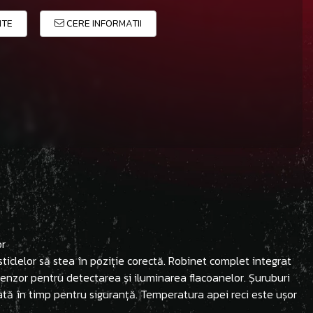
ITE
CERE INFORMATII
or
ticlelor să stea în poziție corectă. Robinet complet integrat
Senzor pentru detectarea și iluminarea flacoanelor. Șuruburi
tată în timp pentru siguranță. Temperatura apei reci este ușor