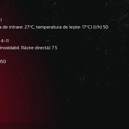
1
e intrare: 27ºC, temperatura de ieșire: 17ºC) (l/h) 50
 4-11
noxidabil. Răcire directă) 7.5
350