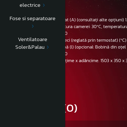
electrice
Putere de răcire (W) 600
Consum de energie (W) 230
Fose si separatoare
Tensiune 230V 50Hz monofazat (A) (consultați alte opțiuni) 1.
Capacitate de răcire (temperatura camerei: 30ºC, temperatura d
Viteza de ieșire a apei (l/h) 360
Ventilatoare
Temperatura de ieșire a apei reci (reglată prin termostat) (ºC)
Soler&Palau
Capacitatea rezervorului de apă (l) (opcional: Bobină din oțel i
Gaz refrigerent (fără CFC) R290
Dimensiuni (mm). Înălțime x Lățime x adâncime. 1503 x 350 x 
Greutate netă (kg) 37
Informatii conformitate produs
Review-uri
(0)