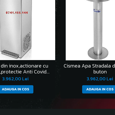
din inox,actionare cu
Cismea Apa Stradala d
,protectie Anti Covid
buton
19,apa curenta
3.962,00 Lei
3.962,00 Lei
ADAUGA IN COS
ADAUGA IN COS