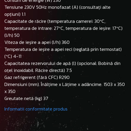
Consum de energie (W) 230
Tensiune 230V 50Hz monofazat (A) (consultați alte
opțiuni) 1.1
Capacitate de răcire (temperatura camerei: 30ºC,
temperatura de intrare: 27ºC, temperatura de ieșire: 17ºC)
(l/h) 50
Viteza de ieșire a apei (l/h) 360
Temperatura de ieșire a apei reci (reglată prin termostat)
(ºC) 4-11
Capacitatea rezervorului de apă (l) (opcional: Bobină din
oțel inoxidabil. Răcire directă) 7.5
Gaz refrigerent (fără CFC) R290
Dimensiuni (mm). Înălțime x Lățime x adâncime. 1503 x 350
x 350
Greutate netă (kg) 37
Informatii conformitate produs