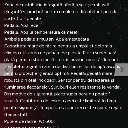
Zona de distribuție integrată oferă o soluție robustă,
elegantă și practică pentru umplerea diferitelor tipuri de
sticle. Cu 2 pedale
Pedală: Apă rece
Pedală: Apă la temperatura camerei
Ambele pedale simultan: Apă amestecată
Capacitate mare de răcire pentru a umple sticlele și a
elimina utilizarea de pahare de plastic. Placa superioară
plată permite sticlelor să stea în poziție corectă. Robinet
complet integrat în zona de distribuire. Jet de apă ascuns
pentru protecție igienică optimă. Pedală/pedală mare și
robustă din oțel inoxidabil Senzor pentru detectarea și
iluminarea flacoanelor. Șuruburi allen rezistente la vandal.
Din motive de siguranță, placa superioară nu poate fi
scoasă. Cantitatea de ieșire a apei este limitată în timp
pentru siguranță. Temperatura apei reci este ușor de reglat
(termostat).
Putere de răcire (W) 600