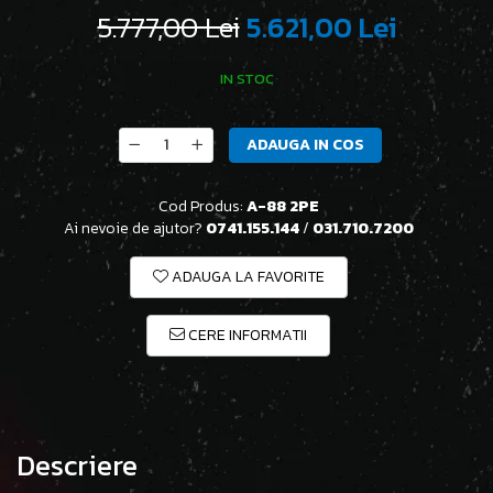
5.777,00 Lei
5.621,00 Lei
IN STOC
ADAUGA IN COS
Cod Produs:
A-88 2PE
Ai nevoie de ajutor?
0741.155.144
/
031.710.7200
ADAUGA LA FAVORITE
CERE INFORMATII
Descriere