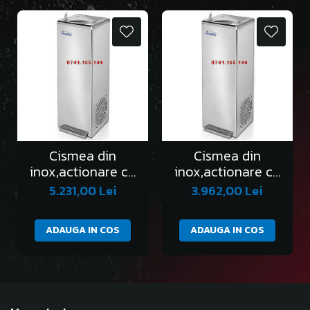
Cismea din
Cismea din
inox,actionare cu
inox,actionare cu
pedala,protectie
pedala,protectie
5.231,00 Lei
3.962,00 Lei
Anti Covid 19,apa
Anti Covid 19,apa
rece
curenta
ADAUGA IN COS
ADAUGA IN COS