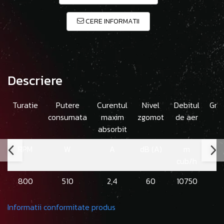
CERE INFORMATII
Descriere
Turatie
Putere
Curentul
Nivel
Debitul
Gre
consumata
maxim
zgomot
de aer
absorbit
RPM
W
A
dB (A)
m
cub/h
800
510
2,4
60
10750
Informatii conformitate produs