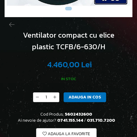
Ventilator compact cu elice
plastic TCFB/6-630/H
4.460,00 Lei
IN STOC
ADAUGA IN COS
Cod Produs:
5602432600
Ai nevoie de ajutor?
0741.155.144
/
031.710.7200
ADAUGA LA FAVORITE