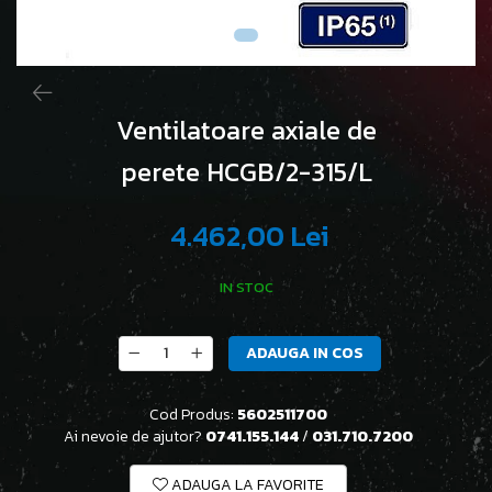
Ventilatoare axiale de
perete HCGB/2-315/L
4.462,00 Lei
IN STOC
ADAUGA IN COS
Cod Produs:
5602511700
Ai nevoie de ajutor?
0741.155.144
/
031.710.7200
ADAUGA LA FAVORITE