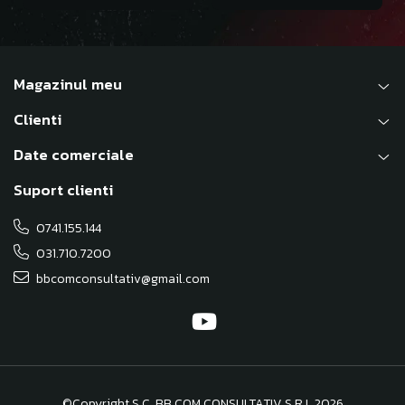
Magazinul meu
Clienti
Date comerciale
Suport clienti
0741.155.144
031.710.7200
bbcomconsultativ@gmail.com
©Copyright S.C. BB COM CONSULTATIV S.R.L 2026