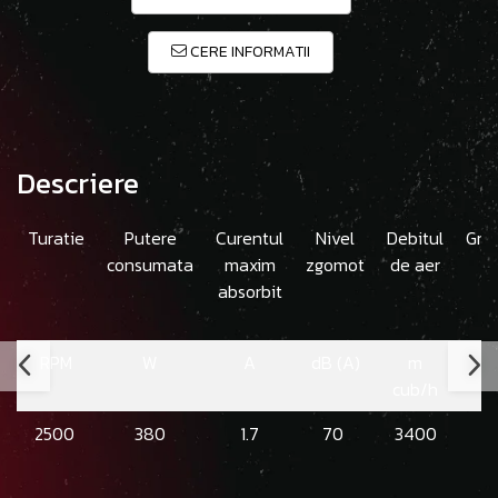
CERE INFORMATII
Descriere
Turatie
Putere
Curentul
Nivel
Debitul
Gre
consumata
maxim
zgomot
de aer
absorbit
RPM
W
A
dB (A)
m
cub/h
2500
380
1.7
70
3400