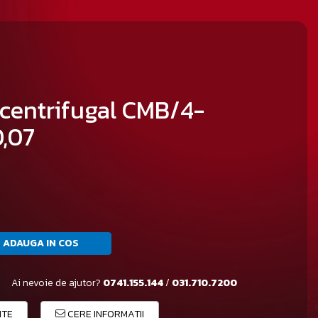
 centrifugal CMB/4-
0,07
ADAUGA IN COS
Ai nevoie de ajutor?
0741.155.144
/
031.710.7200
ITE
CERE INFORMATII