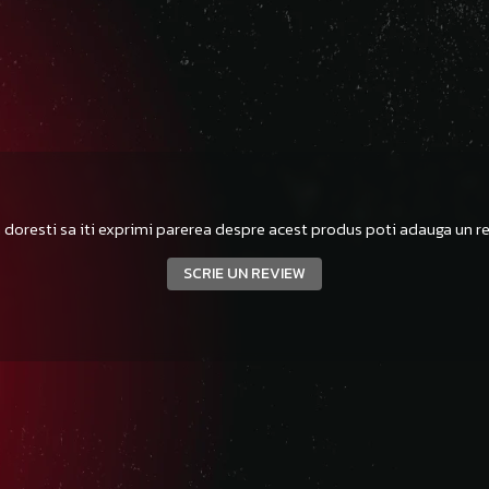
 doresti sa iti exprimi parerea despre acest produs poti adauga un re
SCRIE UN REVIEW