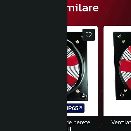
Produse similare
Ventilatoare axiale de perete
Ventila
HCFB/2-250/H