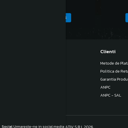
1.937,00 Lei
ADAUGA IN COS
Magazinul meu
Clienti
Despre noi
Metode de Plat
Termeni si Conditii
Politica de Ret
Politica de Confidentialitate
Garantia Produ
Politica de livrare
ANPC
Contact
ANPC - SAL
Social
Urmareste-ne in social media
©Copyright S.C. BB COM CONSULTATIV S.R.L 2026