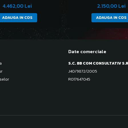
4.462,00 Lei
2.150,00 Lei
ADAUGA IN COS
ADAUGA IN COS
Date comerciale
a
S.C. BB COM CONSULTATIV S.R
ur
J40/9872/2005
selor
RO17647045