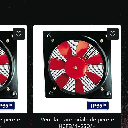
e perete
Ventilatoare axiale de perete
H
HCFB/4-250/H