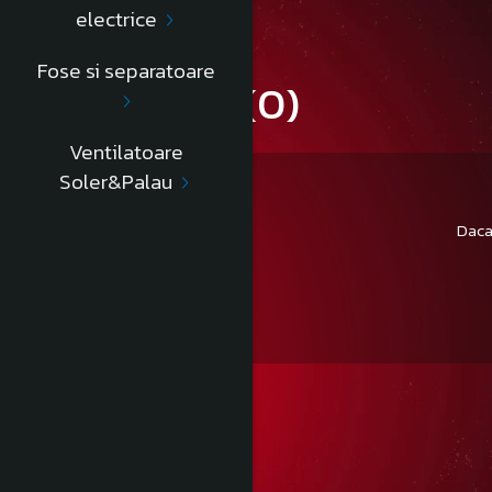
electrice
Fose si separatoare
Review-uri
(0)
Ventilatoare
Soler&Palau
Daca