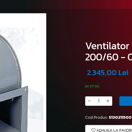
Ventilator
200/60 - 
2.345,00 Lei
IN STOC
Cod Produs:
5130211500
ADAUGA LA FAVOR