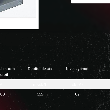
ul maxim
Debitul de aer
Nivel zgomot
orbit
A
m cub/h
dB (A)
,60
555
62