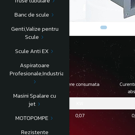
Truse tubulare
Banc de scule
Genti,Valize pentru
Scule
Scule Anti EX
Descriere
Aspiratoare
Profesionale,Industriale
Turatie
Putere consumata
Curent
abs
Masini Spalare cu
jet
RPM
KW
1400
0,07
0
MOTOPOMPE
Informatii conformitate produs
Rezistente