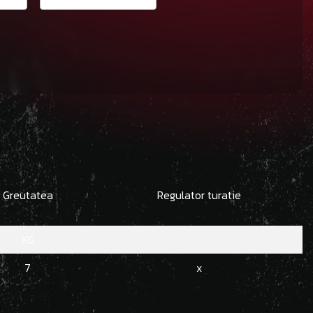
Greutatea
Regulator turatie
KG
7
x