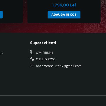
1.796,00 Lei
ADAUGA IN COS
Suport clienti
.L
0741.155.144
031.710.7200
bbcomconsultativ@gmail.com