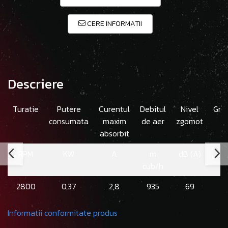
CERE INFORMATII
Descriere
Turatie
Putere
Curentul
Debitul
Nivel
Gre
consumata
maxim
de aer
zgomot
absorbit
RPM
KW
A
m
dB (A)
cub/h
2800
0,37
2,8
935
69
Informatii conformitate produs