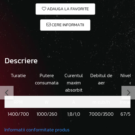
ADAUGA LA FAVORITE
CERE INFORMATII
Descriere
Turatie
Putere
Curentul
Debitul de
Nivel
consumata
maxim
aer
dB
absorbit
RPM
W
A
m cub/h
intrare
1400/700
1000/260
1,8/1,0
7000/3500
67/52
Informatii conformitate produs