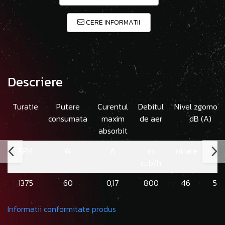
CERE INFORMATII
Descriere
Turatie
Putere
Curentul
Debitul
Nivel zgomo
consumata
maxim
de aer
dB (A)
absorbit
RPM
W
A
m
intrare
iesir
cub/h
1375
60
0,17
800
46
52
Informatii conformitate produs