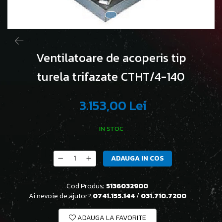
Ventilatoare de acoperis tip
turela trifazate CTHT/4-140
3.153,00 Lei
IN STOC
ADAUGA IN COS
Cod Produs:
5136032900
Ai nevoie de ajutor?
0741.155.144
/
031.710.7200
ADAUGA LA FAVORITE