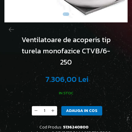
Ventilatoare de acoperis tip
turela monofazice CTVB/6-
250
7.306,00 Lei
IN STOC
ADAUGA IN COS
Cod Produs:
5136240800