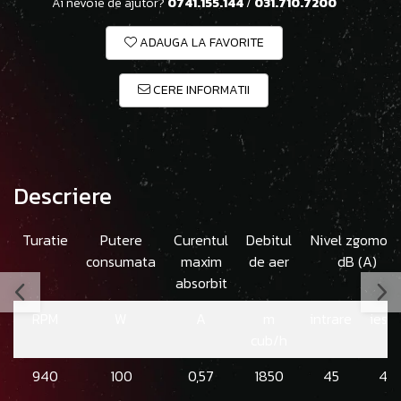
Ai nevoie de ajutor?
0741.155.144
/
031.710.7200
ADAUGA LA FAVORITE
CERE INFORMATII
Descriere
Turatie
Putere
Curentul
Debitul
Nivel zgomo
consumata
maxim
de aer
dB (A)
absorbit
RPM
W
A
m
intrare
iesir
cub/h
940
100
0,57
1850
45
49