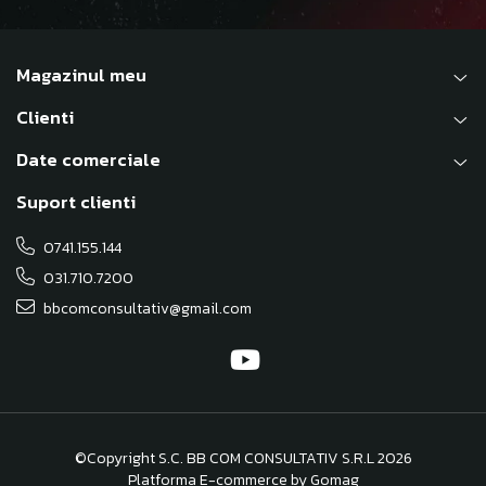
Magazinul meu
Clienti
Date comerciale
Suport clienti
0741.155.144
031.710.7200
bbcomconsultativ@gmail.com
©Copyright S.C. BB COM CONSULTATIV S.R.L 2026
Platforma E-commerce by Gomag