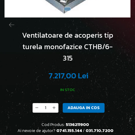
Ventilatoare de acoperis tip
turela monofazice CTHB/6-
315
7.217,00 Lei
IN STOC
ADAUGA IN COS
Cod Produs:
5136211900
Ai nevoie de ajutor?
0741.155.144
/
031.710.7200