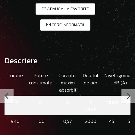
ADAUGA LA FAVORITE
CERE INFORMATII
Descriere
Turatie
Putere
Curentul
Debitul
Nivel zgomo
consumata
maxim
de aer
dB (A)
absorbit
RPM
W
A
m
intrare
iesir
cub/h
940
100
0,57
2000
45
52