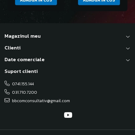
ADAUGA IN COS
ADAUGA IN COS
Magazinul meu
Clienti
Date comerciale
Suport clienti
0741.155.144
031.710.7200
bbcomconsultativ@gmail.com