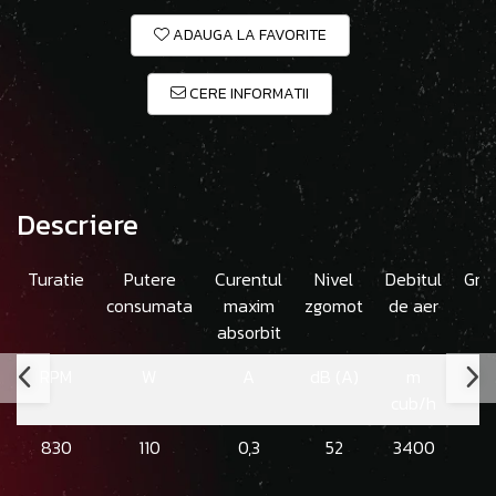
ADAUGA LA FAVORITE
CERE INFORMATII
Descriere
Turatie
Putere
Curentul
Nivel
Debitul
Gre
consumata
maxim
zgomot
de aer
absorbit
RPM
W
A
dB (A)
m
cub/h
830
110
0,3
52
3400