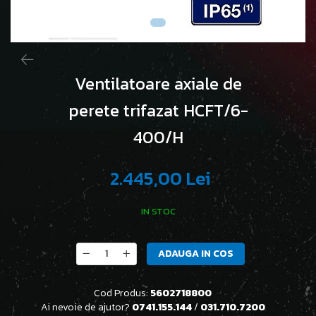
Ventilatoare axiale de
perete trifazat HCFT/6-
400/H
2.445,00 Lei
IN STOC
ADAUGA IN COS
Cod Produs:
5602718800
Ai nevoie de ajutor?
0741.155.144
/
031.710.7200