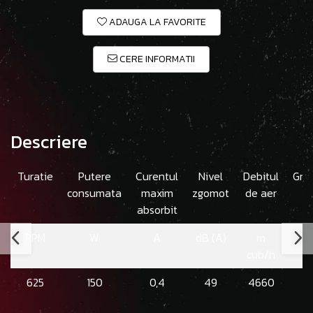
ADAUGA LA FAVORITE
CERE INFORMATII
Descriere
Turatie
Putere
Curentul
Nivel
Debitul
Gre
consumata
maxim
zgomot
de aer
absorbit
RPM
W
A
dB (A)
m
cub/h
625
150
0,4
49
4660