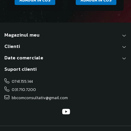
ADAUGA IN COS
ADAUGA IN COS
Magazinul meu
Clienti
Date comerciale
Suport clienti
0741.155.144
031.710.7200
bbcomconsultativ@gmail.com