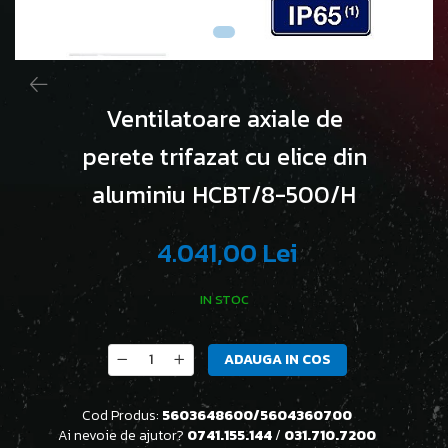
Ventilatoare axiale de
perete trifazat cu elice din
aluminiu HCBT/8-500/H
4.041,00 Lei
IN STOC
ADAUGA IN COS
Cod Produs:
5603648600/5604360700
Ai nevoie de ajutor?
0741.155.144
/
031.710.7200