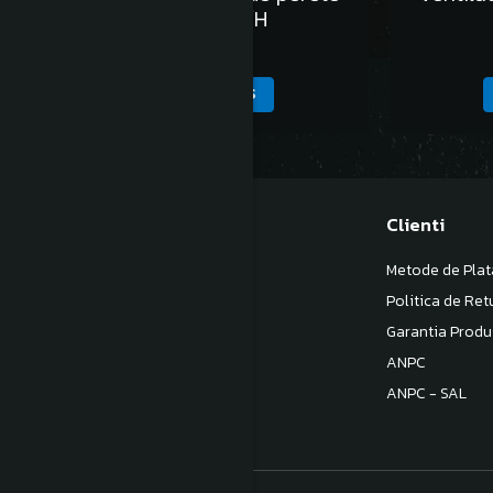
HCFB/2-250/H
1.937,00 Lei
ADAUGA IN COS
Magazinul meu
Clienti
Despre noi
Metode de Plat
Termeni si Conditii
Politica de Ret
Politica de Confidentialitate
Garantia Produ
Politica de livrare
ANPC
Contact
ANPC - SAL