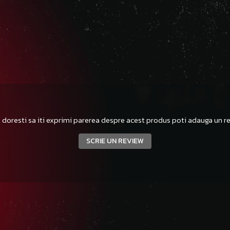
 doresti sa iti exprimi parerea despre acest produs poti adauga un re
SCRIE UN REVIEW