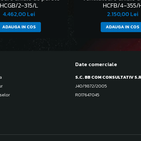
HCGB/2-315/L
HCFB/4-355/
4.462,00 Lei
2.150,00 Lei
ADAUGA IN COS
ADAUGA IN COS
Date comerciale
a
S.C. BB COM CONSULTATIV S.R
ur
J40/9872/2005
selor
RO17647045