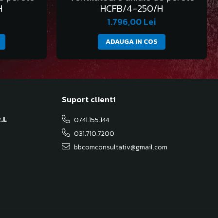
H
HCFB/4-250/H
1.796,00 Lei
ADAUGA IN COS
Suport clienti
.L
0741.155.144
031.710.7200
bbcomconsultativ@gmail.com