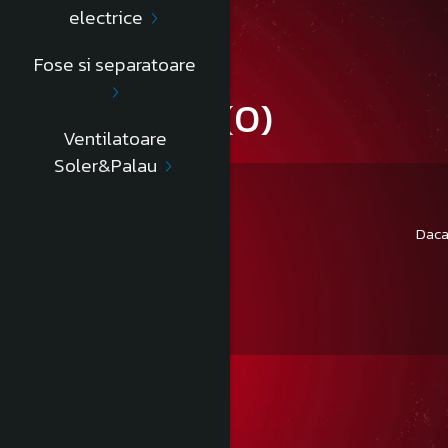
Informatii conformitate produs
electrice
Fose si separatoare
Review-uri
(0)
Ventilatoare
Soler&Palau
Daca