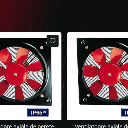
toare axiale de perete
Ventilatoare axiale d