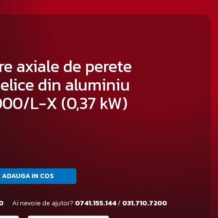
re axiale de perete
 elice din aluminiu
00/L-X (0,37 kW)
ADAUGA IN COS
0
Ai nevoie de ajutor?
0741.155.144
/
031.710.7200