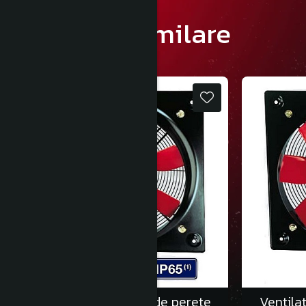
Produse similare
Ventilatoare axiale de perete
Ventila