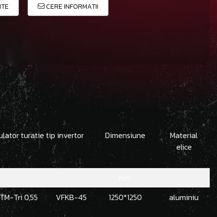
ITE
CERE INFORMATII
lator turatie tip invertor
Dimensiune
Material
elice
mm
TM-Tri 0,55
VFKB-45
1250*1250
aluminiu