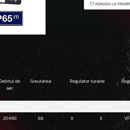
ADAUGA LA FAVOR
Debitul de
Greutatea
Regulator turatie
Regu
aer
m cub/h
KG
manual
automat
20490
68
X
X
VF