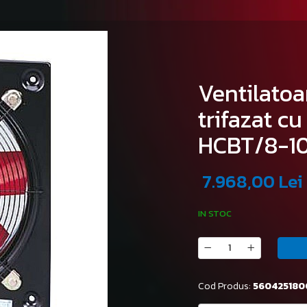
Ventilatoa
trifazat cu
HCBT/8-10
7.968,00 Lei
IN STOC
Cod Produs:
560425180