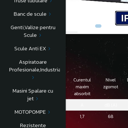
Truse tubulare
Banc de scule
Genti,Valize pentru
Scule
Scule Anti EX
Descriere
Aspiratoare
Profesionale,Industriale
Turatie
Putere
Curentul
Nivel
consumata
maxim
zgomot
Masini Spalare cu
absorbit
jet
RPM
W
A
dB (A)
MOTOPOMPE
700
720
1,7
68
Rezistente