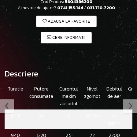
Cod Produs:
5604386200
Ai nevoie de ajutor?
0741.155.144
/
031.710.7200
ADAUGA LA FAVORITE
CERE INFORMATII
Descriere
Turatie
Putere
Curentul
Nivel
Debitul
Gre
consumata
maxim
zgomot
de aer
absorbit
RPM
W
A
dB (A)
m
cub/h
940
1220
2,5
72
2200