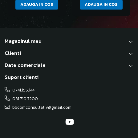
ADAUGA IN COS
ADAUGA IN COS
Magazinul meu
Clienti
Date comerciale
Suport clienti
0741.155.144
031.710.7200
bbcomconsultativ@gmail.com