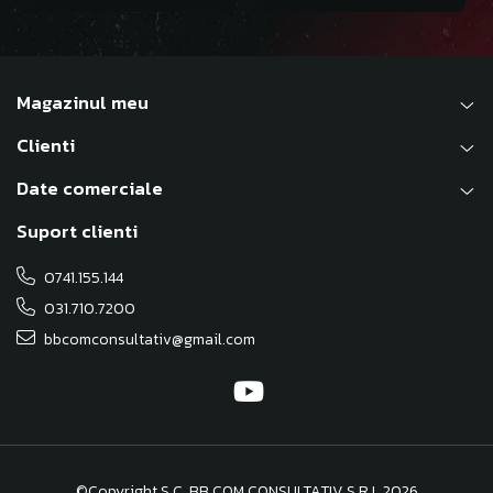
Magazinul meu
Clienti
Date comerciale
Suport clienti
0741.155.144
031.710.7200
bbcomconsultativ@gmail.com
©Copyright S.C. BB COM CONSULTATIV S.R.L 2026