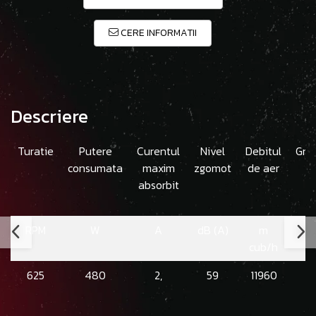
CERE INFORMATII
Descriere
Turatie
Putere
Curentul
Nivel
Debitul
Gre
consumata
maxim
zgomot
de aer
absorbit
RPM
W
A
dB (A)
m
cub/h
625
480
2,
59
11960