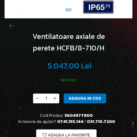
Ventilatoare axiale de
perete HCFB/8-710/H
5.047,00 Lei
IN STOC
ADAUGA IN COS
Cod Produs:
5604977800
Ai nevoie de ajutor?
0741.155.144
/
031.710.7200
ADAUGA LA FAVORITE