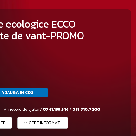
e ecologice ECCO
nate de vant-PROMO
ADAUGA IN COS
Ai nevoie de ajutor?
0741.155.144
/
031.710.7200
ITE
CERE INFORMATII