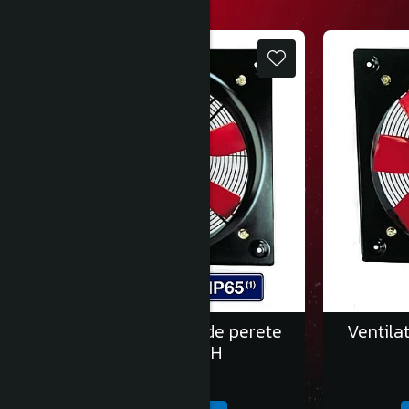
Ventilatoare axiale de perete
Ventila
HCFB/2-250/H
1.937,00 Lei