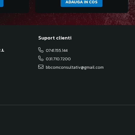
ADAUGA IN COS
Suport clienti
.L
0741.155.144
031.710.7200
bbcomconsultativ@gmail.com