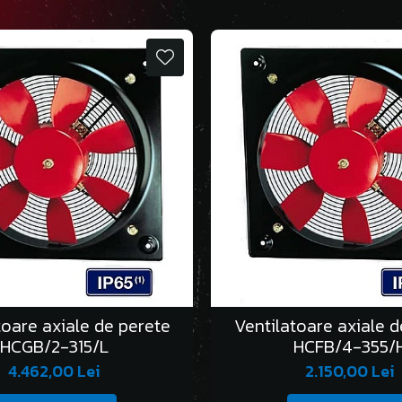
toare axiale de perete
Ventilatoare axiale d
HCGB/2-315/L
HCFB/4-355/
4.462,00 Lei
2.150,00 Lei