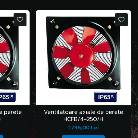
e perete
Ventilatoare axiale de perete
H
HCFB/4-250/H
1.796,00 Lei