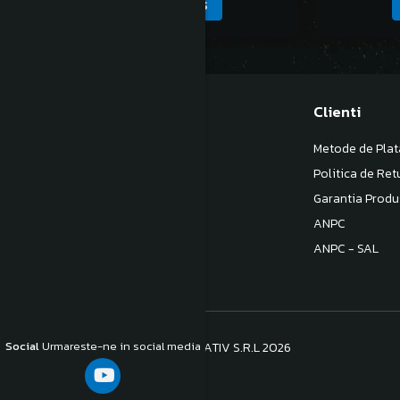
ADAUGA IN COS
Magazinul meu
Clienti
Despre noi
Metode de Plat
Termeni si Conditii
Politica de Ret
Politica de Confidentialitate
Garantia Produ
Politica de livrare
ANPC
Contact
ANPC - SAL
Social
Urmareste-ne in social media
©Copyright S.C. BB COM CONSULTATIV S.R.L 2026
Platforma E-commerce by Gomag