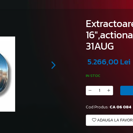
Extractoar
16",actio
31AUG
5.266,00 Lei
IN STOC
Cod Produs:
CA 06 084
ADAUGA LA FAVOR