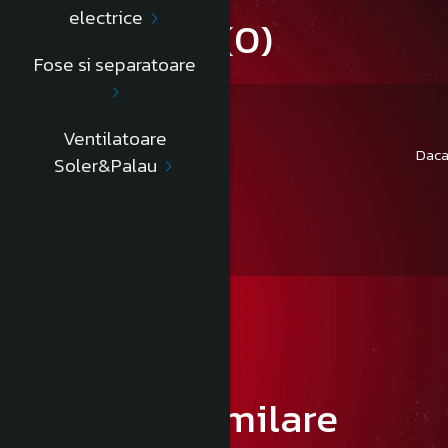
electrice
Review-uri
(0)
Fose si separatoare
Ventilatoare
Daca
Soler&Palau
Produse similare