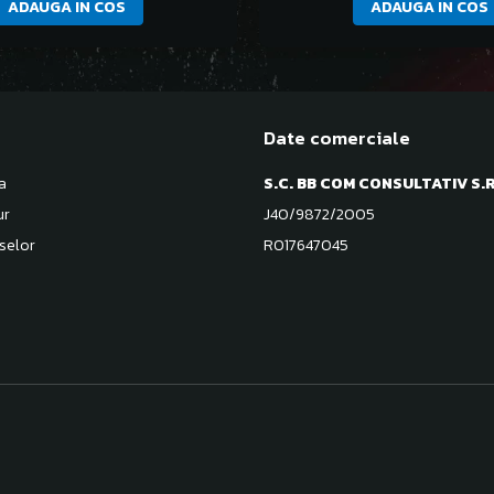
ADAUGA IN COS
ADAUGA IN COS
Date comerciale
a
S.C. BB COM CONSULTATIV S.R
ur
J40/9872/2005
selor
RO17647045