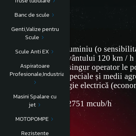
Truse tubulare
Banc de scule
Descriere
Genti,Valize pentru
Scule
Corp și lame din aluminiu (o sensibilit
Scule Anti EX
• Viteza maximă a vântului 120 km / h 
Aspiratoare
• Super ușoară (un singur operator le p
Profesionale,Industriale
• Rezistent (nituri speciale și medii ag
• Nu consumă energie electrică (econo
Ø=400mm
Masini Spalare cu
Debit extras =394/2751 mcub/h
jet
Informatii conformitate produs
MOTOPOMPE
Rezistente