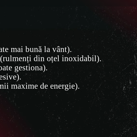
ate mai bună la vânt).
(rulmenți din oțel inoxidabil).
oate gestiona).
resive).
mii maxime de energie).