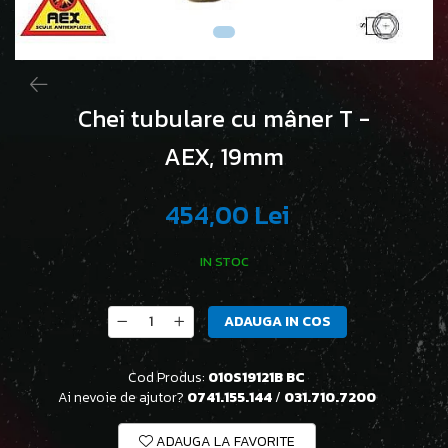
Chei tubulare cu mâner T -
AEX, 19mm
454,00 Lei
IN STOC
ADAUGA IN COS
Cod Produs:
010S19121B BC
Ai nevoie de ajutor?
0741.155.144
/
031.710.7200
ADAUGA LA FAVORITE