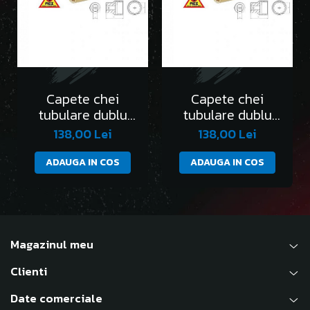
Capete chei
Capete chei
tubulare dublu
tubulare dublu
hexagon 1/4” DH -
hexagon 1/4” DH -
138,00 Lei
138,00 Lei
AEX-4mm
AEX-4.5mm
ADAUGA IN COS
ADAUGA IN COS
Magazinul meu
Clienti
Date comerciale