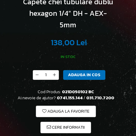
Capete chei tubulare dublu
hexagon 1/4” DH - AEX-
5mm
138,00 Lei
IN STOC
ADAUGA IN COS
Cod Produs:
021D050102 BC
Ai nevoie de ajutor?
0741.155.144
/
031.710.7200
ADAUGA LA FAVORITE
CERE INFORMATII