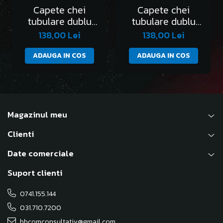
Capete chei
Capete chei
tubulare dublu
tubulare dublu
hexagon 1/4” DH -
hexagon 1/4” DH -
138,00 Lei
138,00 Lei
AEX-4mm
AEX-4.5mm
ADAUGA IN COS
ADAUGA IN COS
Magazinul meu
Clienti
Date comerciale
Suport clienti
0741.155.144
031.710.7200
bbcomconsultativ@gmail.com