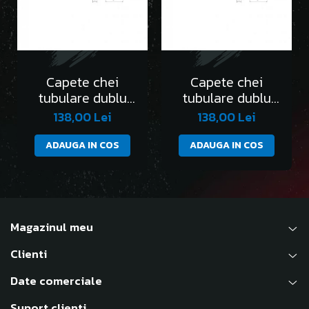
Capete chei
Capete chei
tubulare dublu
tubulare dublu
hexagon 1/4” DH -
hexagon 1/4” DH -
138,00 Lei
138,00 Lei
AEX-4mm
AEX-4.5mm
ADAUGA IN COS
ADAUGA IN COS
Magazinul meu
Clienti
Date comerciale
Suport clienti