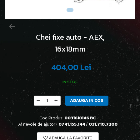
Chei fixe auto - AEX,
16x18mm
404,00 Lei
IN STOC
ADAUGA IN COS
Cod Produs:
0031618146 BC
Ai nevoie de ajutor?
0741.155.144
/
031.710.7200
ADAUGA LA FAVORITE