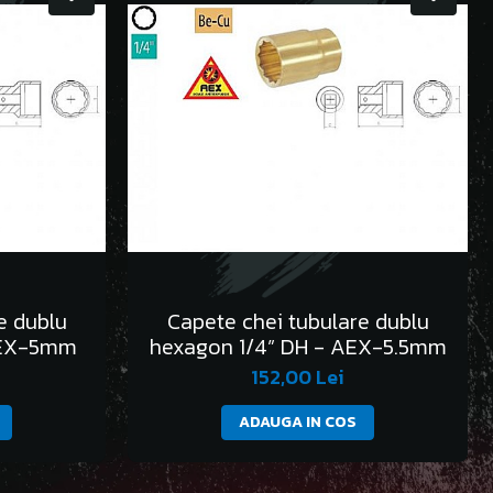
e dublu
Capete chei tubulare dublu
AEX-5mm
hexagon 1/4” DH - AEX-5.5mm
152,00 Lei
ADAUGA IN COS