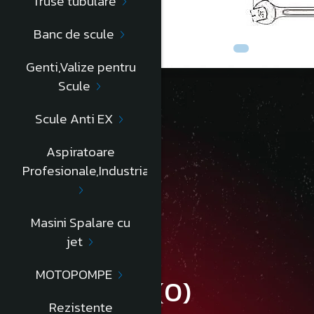
Truse tubulare
Banc de scule
Genti,Valize pentru
Scule
Scule Anti EX
Descriere
Aspiratoare
Profesionale,Industriale
Chei fixe auto - AEX, 12x14mm
L=130mm
Informatii conformitate produs
Masini Spalare cu
jet
MOTOPOMPE
Review-uri
(0)
Rezistente