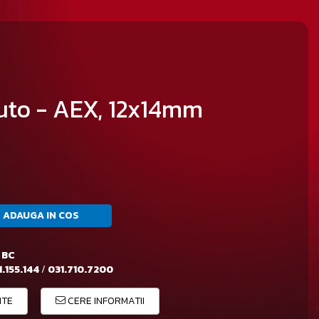
auto - AEX, 12x14mm
ADAUGA IN COS
 BC
.155.144
/
031.710.7200
ITE
CERE INFORMATII