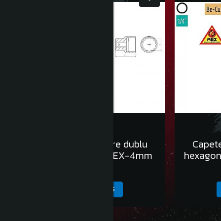
Capete chei tubulare dublu
Capete
hexagon 1/4” DH - AEX-4mm
hexagon
138,00 Lei
ADAUGA IN COS