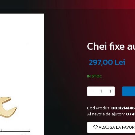
Chei fixe 
297,00 Lei
IN STOC
Cod Produs:
0031214146
Ai nevoie de ajutor?
0741
ADAUGA LA FAVOR