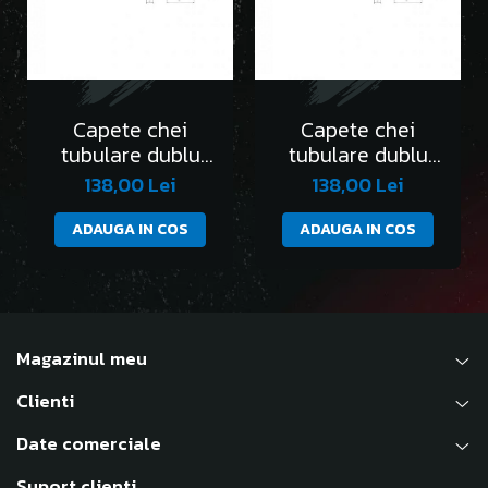
Capete chei
Capete chei
tubulare dublu
tubulare dublu
hexagon 1/4” DH -
hexagon 1/4” DH -
138,00 Lei
138,00 Lei
AEX-4mm
AEX-4.5mm
ADAUGA IN COS
ADAUGA IN COS
Magazinul meu
Clienti
Date comerciale
Suport clienti