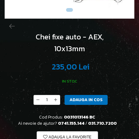
Chei fixe auto - AEX,
10x13mm
235,00 Lei
IN STOC
ADAUGA IN COS
Cod Produs:
0031013146 BC
Ai nevoie de ajutor?
0741.155.144
/
031.710.7200
ADAUGA LA FAVORITE