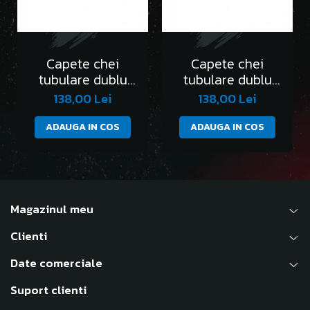
Capete chei
Capete chei
tubulare dublu
tubulare dublu
hexagon 1/4” DH -
hexagon 1/4” DH -
138,00 Lei
138,00 Lei
AEX-4mm
AEX-4.5mm
ADAUGA IN COS
ADAUGA IN COS
Magazinul meu
Clienti
Date comerciale
Suport clienti