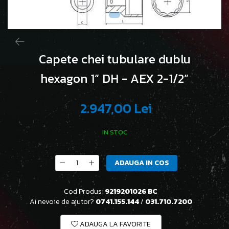
Capete chei tubulare dublu
hexagon 1” DH - AEX 2-1/2”
2.947,00 Lei
IN STOC
ADAUGA IN COS
Cod Produs:
9219201026 BC
Ai nevoie de ajutor?
0741.155.144
/
031.710.7200
ADAUGA LA FAVORITE