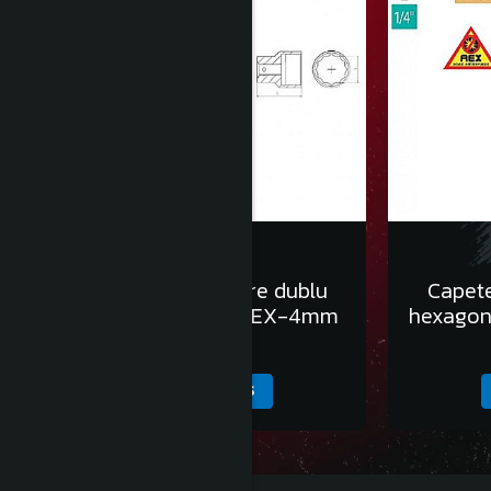
Capete chei tubulare dublu
Capete
hexagon 1/4” DH - AEX-4mm
hexagon
138,00 Lei
ADAUGA IN COS