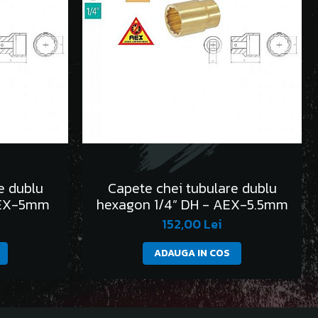
e dublu
Capete chei tubulare dublu
AEX-5mm
hexagon 1/4” DH - AEX-5.5mm
152,00 Lei
ADAUGA IN COS