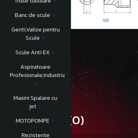
Truse tubulare
Banc de scule
Genti,Valize pentru
Scule
Scule Anti EX
Descriere
Aspiratoare
Profesionale,Industriale
L=46mm
Informatii conformitate produs
Masini Spalare cu
jet
Review-uri
(0)
MOTOPOMPE
Rezistente