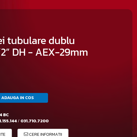
i tubulare dublu
/2” DH - AEX-29mm
ADAUGA IN COS
4 BC
.155.144
/
031.710.7200
ITE
CERE INFORMATII