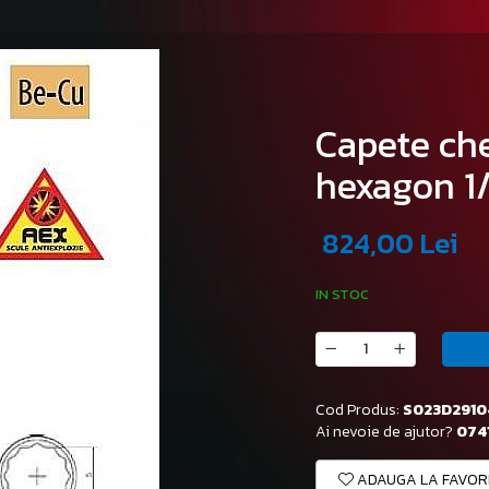
Capete che
hexagon 1
824,00 Lei
IN STOC
Cod Produs:
S023D2910
Ai nevoie de ajutor?
0741
ADAUGA LA FAVOR