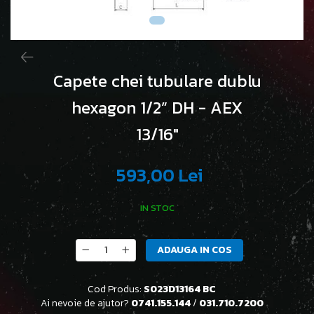
Capete chei tubulare dublu
hexagon 1/2” DH - AEX
13/16"
593,00 Lei
IN STOC
ADAUGA IN COS
Cod Produs:
S023D13164 BC
Ai nevoie de ajutor?
0741.155.144
/
031.710.7200