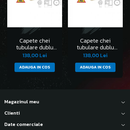
Capete chei
Capete chei
tubulare dublu
tubulare dublu
hexagon 1/4” DH -
hexagon 1/4” DH -
138,00 Lei
138,00 Lei
AEX-4mm
AEX-4.5mm
ADAUGA IN COS
ADAUGA IN COS
Magazinul meu
Clienti
Date comerciale