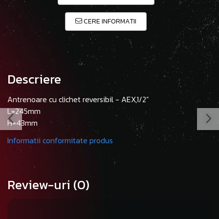
CERE INFORMATII
Descriere
Antrenoare cu clichet reversibil - AEX,1/2”
L=245mm
H=43mm
Informatii conformitate produs
Review-uri
(0)