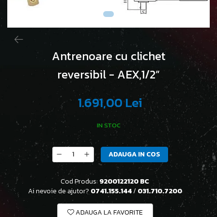
Antrenoare cu clichet
reversibil - AEX,1/2”
1.691,00 Lei
IN STOC
ADAUGA IN COS
Cod Produs:
9200122120 BC
Ai nevoie de ajutor?
0741.155.144
/
031.710.7200
ADAUGA LA FAVORITE