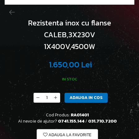
Rezistenta inox cu flanse
CALEB,3X230V
1X400V,4500W
1.650,00 Lei
IN STOC
ADAUGA IN COS
Cod Produs:
RA01401
Ai nevoie de ajutor?
0741.155.144
/
031.710.7200
ADAUGA LA FAVORITE