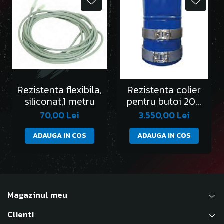
Rezistenta flexibila,
Rezistenta colier
siliconat,1 metru
pentru butoi 200
l-set 2 bucati
70,00 Lei
3.550,00 Lei
ADAUGA IN COS
ADAUGA IN COS
Magazinul meu
Clienti