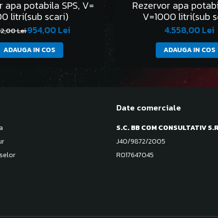
r apa potabila SPS, V=
Rezervor apa potabi
0 litri(sub scari)
V=1000 litri(sub s
954,00 Lei
4.558,00 Lei
32,00 Lei
ADAUGA IN COS
ADAUGA IN COS
Date comerciale
a
S.C. BB COM CONSULTATIV S.R
ur
J40/9872/2005
selor
RO17647045