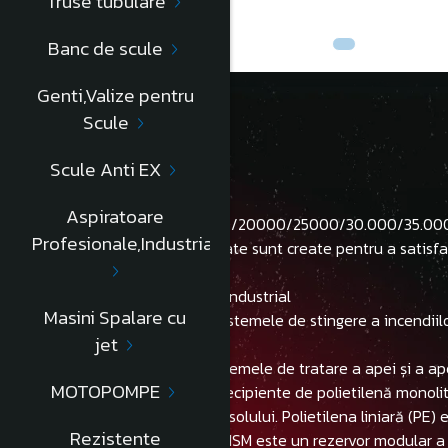
Truse tubulare
Banc de scule
Genti,Valize pentru
Scule
Descriere
Scule Anti EX
Aspiratoare
SOLICITA PRET PENTRU 15.000/20000/25000/30.000/35.000
Profesionale,Industriale
Rezervoarele de mare capacitate sunt create pentru a satisface
- Depozitarea apei de uz civil
- Depozitarea apei pentru uz industrial
Masini Spalare cu
- Crearea rezervelor pentru sistemele de stingere a incendiil
jet
- Colectarea apei de ploaie
- Rezervoare de servicii în sistemele de tratare a apei și a ap
MOTOPOMPE
Seria INSM este compusă din recipiente de polietilenă monoliti
interne, cât și celor statice ale solului. Polietilena liniară (P
Rezistente
chimici organici și anorganici. INSM este un rezervor modular a