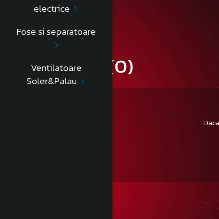
electrice
Informatii conformitate produs
Fose si separatoare
Review-uri
(0)
Ventilatoare
Soler&Palau
Daca