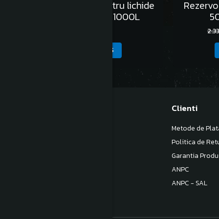
Rezervor vertical pentru lichide
Rezervo
alimentare ONDA 1000L
50
2.544,00 Lei
2.3
ADAUGA IN COS
Magazinul meu
Clienti
Despre noi
Metode de Plat
Termeni si Conditii
Politica de Ret
Politica de Confidentialitate
Garantia Produ
Politica de livrare
ANPC
Contact
ANPC - SAL