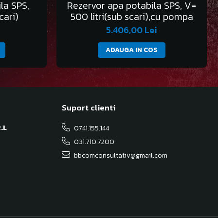
la SPS,
Rezervor apa potabila SPS, V=
cari)
500 litri(sub scari),cu pompa
5.406,00 Lei
ADAUGA IN COS
Suport clienti
.L
0741.155.144
031.710.7200
bbcomconsultativ@gmail.com