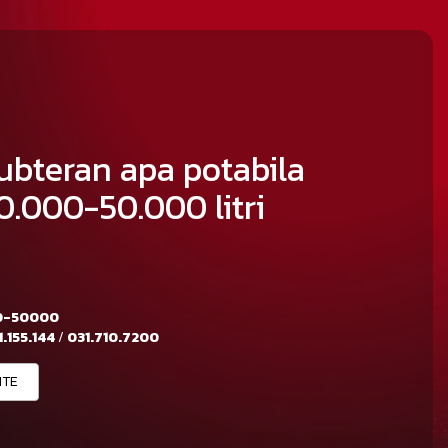
ubteran apa potabila
0.000-50.000 litri
0-50000
.155.144
/
031.710.7200
ITE