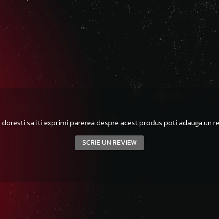
 doresti sa iti exprimi parerea despre acest produs poti adauga un re
SCRIE UN REVIEW