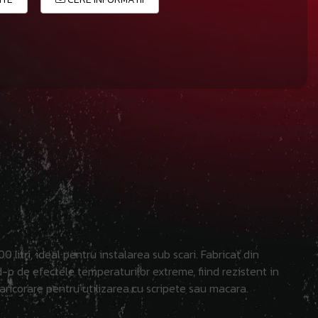
itri, ideal pentru instalarea sub scari. Fabricat din
d-o de efectele temperaturilor extreme, fiind rezistent in
 ancorare pentru utilizarea cu scripete sau macara.