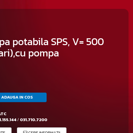
pa potabila SPS, V= 500
cari),cu pompa
ADAUGA IN COS
ATC
.155.144
/
031.710.7200
ITE
CERE INFORMATII