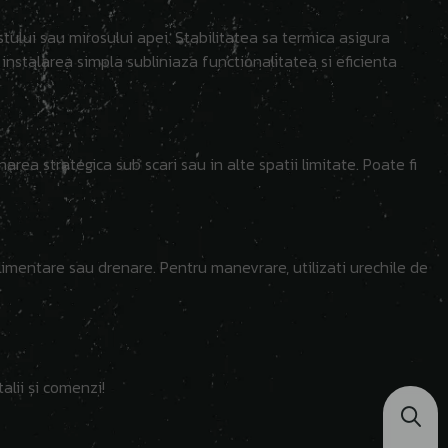
stului sau mirosului apei. Stabilitatea sa termica asigura
i instalarea simpla subliniaza functionalitatea si eficienta
area strategica sub scari sau in alte spatii limitate. Poate fi
 alimentare sau drenare. Pentru manevrare, utilizati urechile de
alii și comenzi!