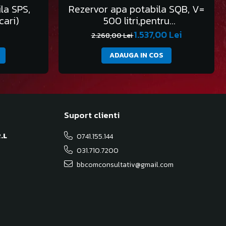
la SPS,
Rezervor apa potabila SQB, V=
cari)
500 litri,pentru
transport,PRECOMANDA
1.537,00 Lei
2.268,00 Lei
ADAUGA IN COS
Suport clienti
.L
0741.155.144
031.710.7200
bbcomconsultativ@gmail.com