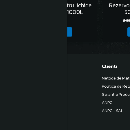
Rezervor vertical pentru lichide
Rezervo
alimentare ONDA 1000L
50
2.544,00 Lei
2.3
ADAUGA IN COS
Magazinul meu
Clienti
Despre noi
Metode de Plat
Termeni si Conditii
Politica de Ret
Politica de Confidentialitate
Garantia Produ
Politica de livrare
ANPC
Contact
ANPC - SAL