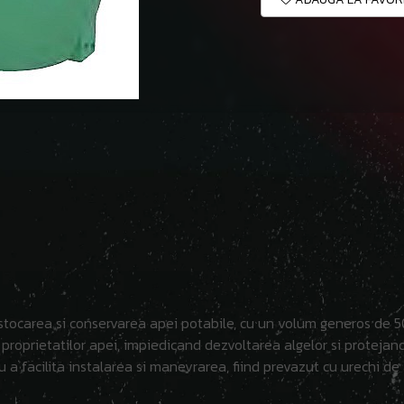
ocarea si conservarea apei potabile, cu un volum generos de 500 l
a proprietatilor apei, impiedicand dezvoltarea algelor si protejan
 a facilita instalarea si manevrarea, fiind prevazut cu urechi de