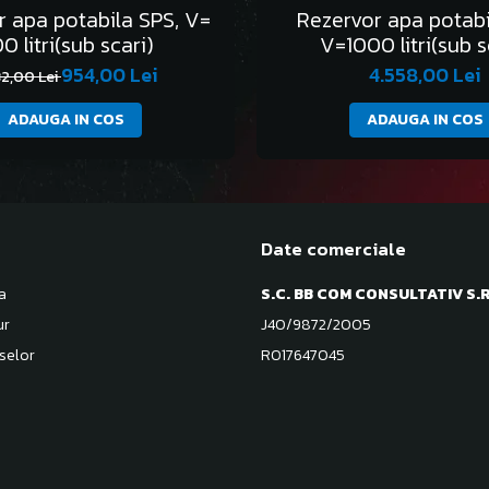
r apa potabila SPS, V=
Rezervor apa potabi
0 litri(sub scari)
V=1000 litri(sub s
954,00 Lei
4.558,00 Lei
32,00 Lei
ADAUGA IN COS
ADAUGA IN COS
Date comerciale
a
S.C. BB COM CONSULTATIV S.R
ur
J40/9872/2005
selor
RO17647045