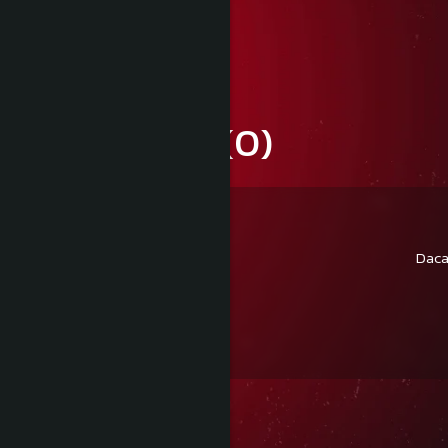
Informatii conformitate produs
Review-uri
(0)
Daca