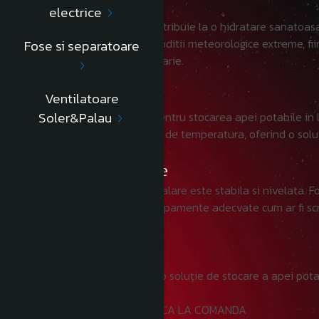
Beneficii
electrice
Utilizarea rezervorului SPS contribuie la o hidratare sanatoasa
integritatea apei chiar si in conditii meteorologice extreme, fi
Fose si separatoare
acestui produs in orice gospodarie.
Utilizare
Ventilatoare
Soler&Palau
Rezervorul SPS este perfect pentru stocarea apei potabile in loc
utilizat in zone cu variatii mari de temperatura, oferind o so
Instrucțiuni de folosire
Asigurati-va ca locatia de instalare este stabila si nivelata. 
ancorare in combinatie cu echipamente adecvate cum ar fi sc
Alegeți rezervorul SPS pentru o soluție de stocare a apei pota
COST TRANSPORT SE COMUNICA LA COMANDA