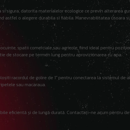
 si sigura, datorita materialelor ecologice ce previn alterarea gu
ind astfel o alegere durabila si fiabila. Manevrabilitatea usoara s
uinte, spatii comerciale sau agricole, fiind ideal pentru pozition
lutie de stocare pe termen lung pentru aprovizionarea cu apa.
Folositi racordul de golire de 1″ pentru conectarea la sistemul de
ripetele sau macaraua.
bile eficientă și de lungă durată. Contactați-ne acum pentru det