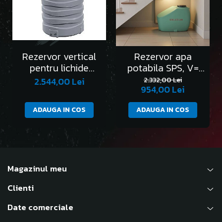
Rezervor vertical
Rezervor apa
pentru lichide
potabila SPS, V=
alimentare ONDA
500 litri(sub scari)
2.544,00 Lei
2.332,00 Lei
954,00 Lei
1000L
ADAUGA IN COS
ADAUGA IN COS
Magazinul meu
Clienti
Date comerciale