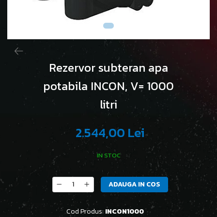
Rezervor subteran apa
potabila INCON, V= 1000
litri
2.544,00 Lei
IN STOC
ADAUGA IN COS
Cod Produs:
INCON1000