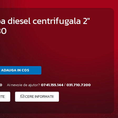
diesel centrifugala 2"
80
ADAUGA IN COS
80
Ai nevoie de ajutor?
0741.155.144
/
031.710.7200
ITE
CERE INFORMATII