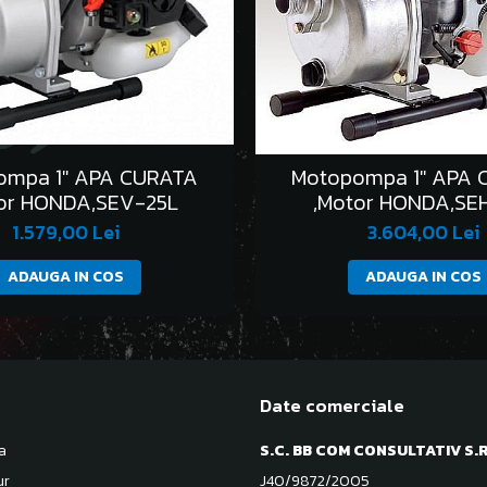
ompa 1" APA CURATA
Motopompa 1" APA 
or HONDA,SEV-25L
,Motor HONDA,SE
1.579,00 Lei
3.604,00 Lei
ADAUGA IN COS
ADAUGA IN COS
Date comerciale
a
S.C. BB COM CONSULTATIV S.R
ur
J40/9872/2005