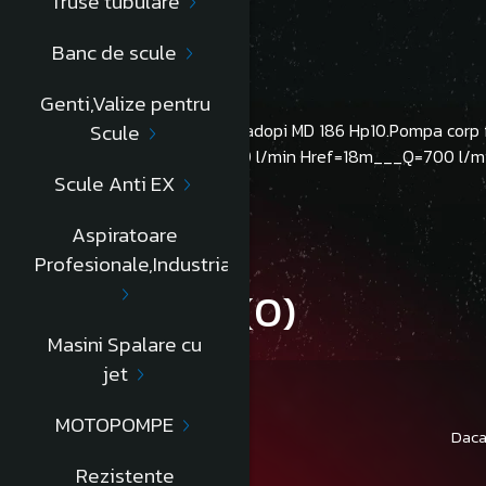
Truse tubulare
Descriere
Banc de scule
Genti,Valize pentru
Motopompa cu motor diesel Cadopi MD 186 Hp10.Pompa corp 
Scule
curata.Grafic de livrare : Q=1100 l/min Href=18m___Q=700 l
Scule Anti EX
Informatii conformitate produs
Aspiratoare
Profesionale,Industriale
Review-uri
(0)
Masini Spalare cu
jet
MOTOPOMPE
Daca
Rezistente