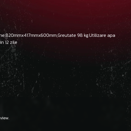
siune:820mmx417mmx600mm,Greutate 98 kg.Utilizare apa
n 12 zile
view.