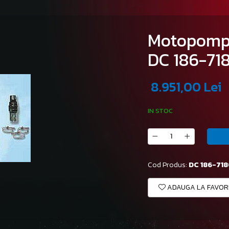
Motopompa 
DC 186-71
8.951,00 Lei
IN STOC
Cod Produs:
DC 186-71
ADAUGA LA FAVOR