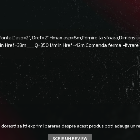
fonta,Dasp=2", Dref=2" Hmax asp=8m,Pornire la sfoara,Dimen
/min Href=33m___Q=350 l/min Href=42m.Comanda ferma -livrare i
 doresti sa iti exprimi parerea despre acest produs poti adauga un re
SCRIE UN REVIEW