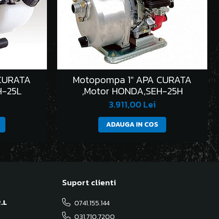
CURATA
Motopompa 1" APA CURATA
H-25L
,Motor HONDA,SEH-25H
3.911,00 Lei
ADAUGA IN COS
Suport clienti
.L
0741.155.144
031.710.7200