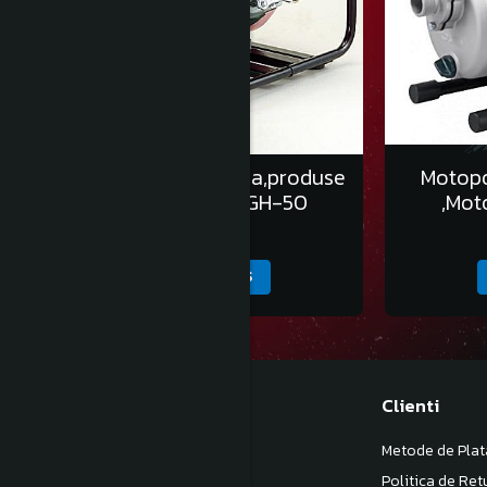
Motopompa apa salina,produse
Motop
chimice,Koshin, PGH-50
,Mot
5.925,00 Lei
ADAUGA IN COS
Magazinul meu
Clienti
Despre noi
Metode de Plat
Termeni si Conditii
Politica de Ret