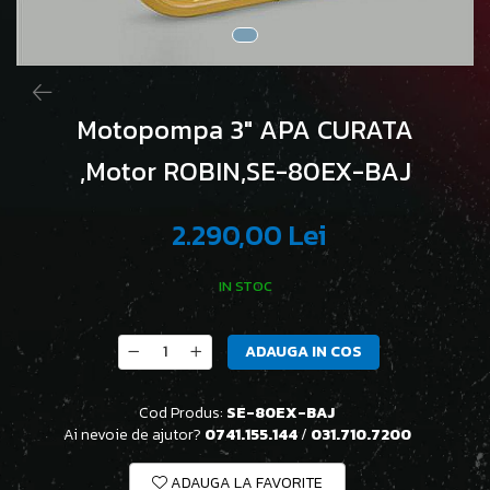
Motopompa 3" APA CURATA
,Motor ROBIN,SE-80EX-BAJ
2.290,00 Lei
IN STOC
ADAUGA IN COS
Cod Produs:
SE-80EX-BAJ
Ai nevoie de ajutor?
0741.155.144
/
031.710.7200
ADAUGA LA FAVORITE