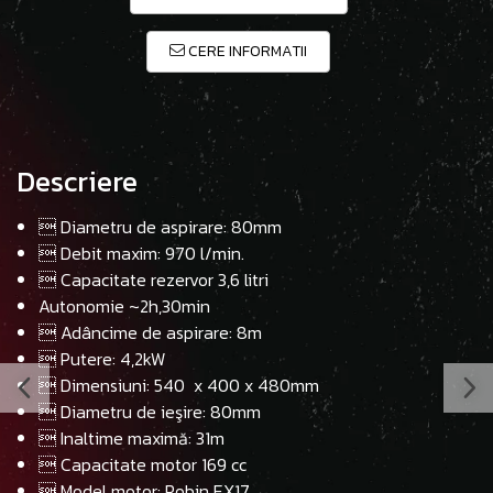
CERE INFORMATII
Descriere
 Diametru de aspirare: 80mm
 Debit maxim: 970 l/min.
 Capacitate rezervor 3,6 litri
Autonomie ~2h,30min
 Adâncime de aspirare: 8m
 Putere: 4,2kW
 Dimensiuni:
540 x 400 x 480
mm
 Diametru de ieşire: 80mm
 Inaltime maximă: 31m
 Capacitate motor 169 cc
 Model motor: Robin
EX17