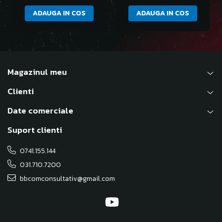
PGH-50
ADAUGA IN COS
ADAUGA IN COS
Magazinul meu
Clienti
Date comerciale
Suport clienti
0741.155.144
031.710.7200
bbcomconsultativ@gmail.com