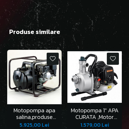
Produse similare
Motopompa apa
Motopompa 1" APA
salina,produse
CURATA ,Motor
chimice,Koshin,
HONDA,SEV-25L
5.925,00 Lei
1.579,00 Lei