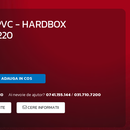
 PVC - HARDBOX
220
ADAUGA IN COS
10
Ai nevoie de ajutor?
0741.155.144
/
031.710.7200
ITE
CERE INFORMATII