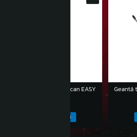
Port textil pentru ciocan EASY
Geantă t
FIX
42,00 Lei
ADAUGA IN COS