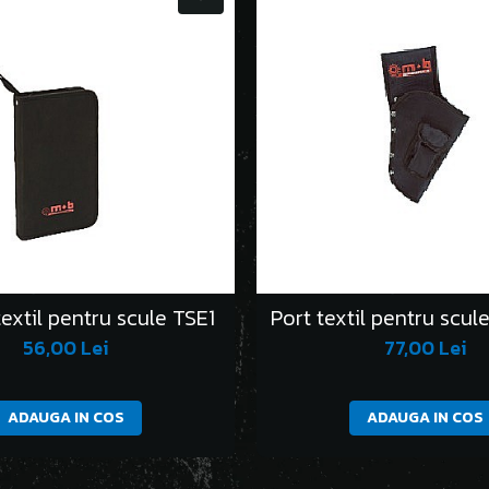
extil pentru scule TSE1
Port textil pentru scule
56,00 Lei
77,00 Lei
ADAUGA IN COS
ADAUGA IN COS