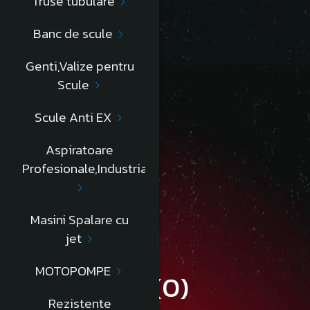
Truse tubulare
Banc de scule
Descriere
Genti,Valize pentru
Scule
• încuietori metalice cu clemă.
• include suport compartimentat.
Scule Anti EX
• protecţie din tablă de aluminiu pe capac.
Aspiratoare
Profesionale,Industriale
Informatii conformitate produs
Masini Spalare cu
jet
MOTOPOMPE
Review-uri
(0)
Rezistente