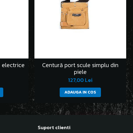
 electrice
Centură port scule simplu din
piele
127,00 Lei
ADAUGA IN COS
Suport clienti