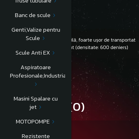
Truse tubulare
Banc de scule
Descriere
Genti,Valize pentru
Scule
• geantă textil compactă, pliabilă, foarte ușor de transportat
• material textil foarte rezistent (densitate: 600 deniers)
Scule Anti EX
• volum 13 l
415x210x290
Aspiratoare
Informatii conformitate produs
Profesionale,Industriale
Masini Spalare cu
Review-uri
(0)
jet
MOTOPOMPE
Rezistente