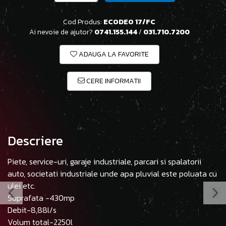
Cod Produs:
ECODEO 17/FC
Ai nevoie de ajutor?
0741.155.144
/
031.710.7200
ADAUGA LA FAVORITE
CERE INFORMATII
Descriere
Piete, service-uri, garaje industriale, parcari si spalatorii
auto, societati industriale unde apa pluvial este poluata cu
ulei etc.
Suprafata -430mp
Debit-8,88l/s
Volum total-2250l