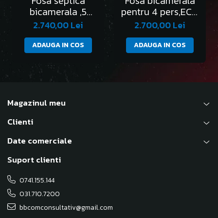
Fosa septica
Fosa bicamerala
bicamerala ,5
pentru 4 pers,ECO
persoane,SLIM
IMO4
2.740,00 Lei
2.700,00 Lei
ADAUGA IN COS
ADAUGA IN COS
Magazinul meu
Clienti
Date comerciale
Suport clienti
0741.155.144
031.710.7200
bbcomconsultativ@gmail.com