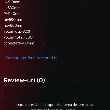
H=910mm
L=630mm
P=1140mm
hi=690mm
hu=660mm
volum util=320l
volum total=380l
conectare-110mm
Informatii conformitate produs
Review-uri
(0)
Daca doresti sa iti exprimi parerea despre acest
produs poti adauga un review.