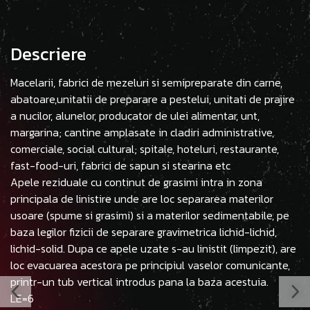
Descriere
Macelarii, fabrici de mezeluri si semipreparate din carne,
abatoare,unitatii de preparare a pestelui, unitati de prajire
a nucilor, alunelor, producator de ulei alimentar, unt,
margarina; cantine amplasate in cladiri administrative,
comerciale, social cultural; spitale, hoteluri, restaurante,
fast-food-uri, fabrici de sapun si stearina etc
Apele reziduale cu continut de grasimi intra in zona
principala de linistire unde are loc separarea materilor
usoare (spume si grasimi) si a materilor sedimentabile, pe
baza legilor fizicii de separare gravimetrica lichid-lichid,
lichid-solid. Dupa ce apele uzate s-au linistit (limpezit), are
loc evacuarea acestora pe principiul vaselor comunicante,
printr-un tub vertical introdus pana la baza acestuia.
LE=6