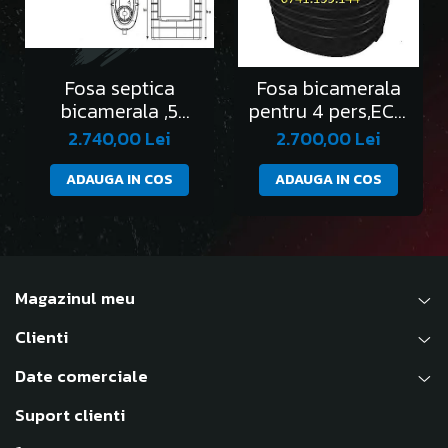
Fosa septica
Fosa bicamerala
bicamerala ,5
pentru 4 pers,ECO
persoane,SLIM
IMO4
2.740,00 Lei
2.700,00 Lei
ADAUGA IN COS
ADAUGA IN COS
Magazinul meu
Clienti
Date comerciale
Suport clienti