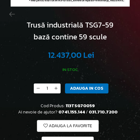
Trusă industrială TSG7-59
bază contine 59 scule
12.437,00 Lei
IN STOC
ADAUGA IN COS
Cod Produs:
113TSG70059
Ai nevoie de ajutor?
0741.155.144
/
031.710.7200
ADAUGA LA FAVORITE