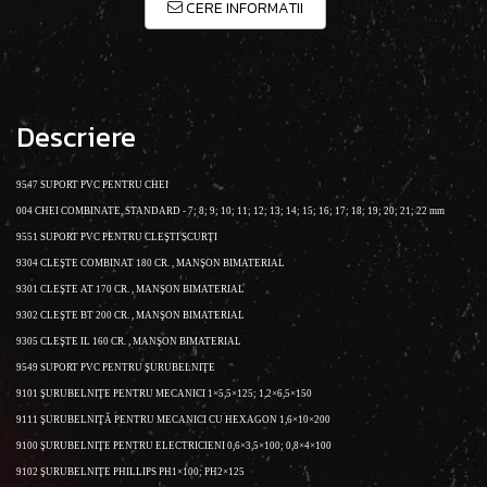
CERE INFORMATII
Descriere
9547 SUPORT PVC PENTRU CHEI
004 CHEI COMBINATE, STANDARD - 7; 8; 9; 10; 11; 12;
13; 14; 15; 16; 17; 18; 19; 20; 21; 22 mm
9551 SUPORT PVC PENTRU CLEŞTI SCURŢI
9304 CLEŞTE COMBINAT 180 CR. , MANŞON BIMATERIAL
9301 CLEŞTE AT 170 CR. , MANŞON BIMATERIAL
9302 CLEŞTE BT 200 CR. , MANŞON BIMATERIAL
9305 CLEŞTE IL 160 CR. , MANŞON BIMATERIAL
9549 SUPORT PVC PENTRU ŞURUBELNIŢE
9101 ŞURUBELNIŢE PENTRU MECANICI 1×5,5×125;
1,2×6,5×150
9111 ŞURUBELNIŢĂ PENTRU MECANICI CU HEXAGON
1,6×10×200
9100 ŞURUBELNIŢE PENTRU ELECTRICIENI 0,6×3,5×100;
0,8×4×100
9102 ŞURUBELNIŢE PHILLIPS PH1×100; PH2×125