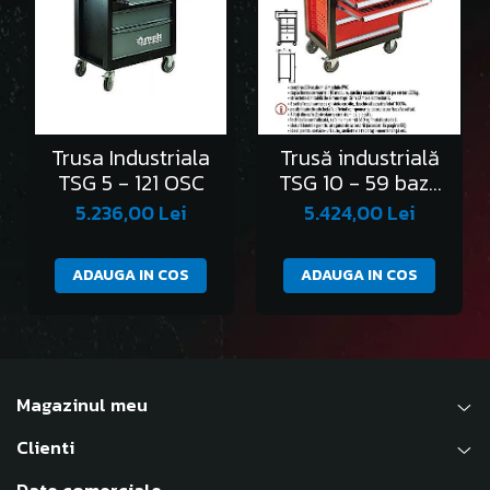
Trusa Industriala
Trusă industrială
TSG 5 - 121 OSC
TSG 10 - 59 bază
contine 59 de
5.236,00 Lei
5.424,00 Lei
scule
ADAUGA IN COS
ADAUGA IN COS
Magazinul meu
Clienti