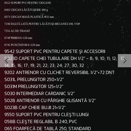
9552 SUPORT PVC PENTRU CIOCANE
0402 CIOCAN LĂCĂTUŞERIE 400 g
0371 CIOCAN MASĂ PLASTICĂ Φ32 mm
7240 DALTĂ LATĂ PENTRU LĂCĂTUŞI-MECANICI 200, VOP.
7255 AC DE TRASAT
074P PRIBOI 6×150 mm
074C PUNCTATOR 6×120 mm
9542 SUPORT PVC PENTRU CAPETE ŞI ACCESORII
S023D CAPETE CHEI TUBULARE DH 1/2" - 8; 9; 10; 11; 12; 13;
14; 15; 16; 17; 19; 21; 22; 23; 24; 27; 30; 32
9202 ANTRENOR CU CLICHET REVERSIBIL 1/2"×72 DNT
S031L PRELUNGITOR 250×1/2"
S031M PRELUNGITOR 125×1/2"
S030 INTERMEDIAR CARDANIC 1/2"
S028 ANTRENOR CU PÂRGHIE GLISANTĂ 1/2"
S023B CAP CHEIE BUJII 21×1/2"
9550 SUPORT PVC PENTRU CLEŞTI LUNGI
058B CLEŞTE REGLABIL B 240, PVC
065 FOARFECĂ DE TABLĂ 250, STANDARD