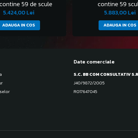
contine 59 de scule
contine 59 scu
5.424,00 Lei
5.883,00 Lei
ADAUGA IN COS
ADAUGA IN COS
Date comerciale
a
S.C. BB COM CONSULTATIV S.R
ur
J40/9872/2005
selor
RO17647045