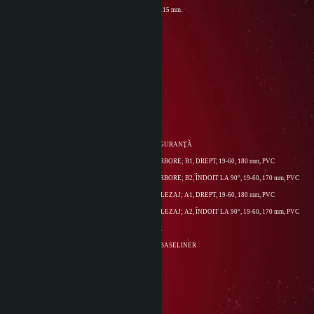
R028 ANTRENOR CU PÂRGHIE GLISANTĂ - 1/4"×115 mm.
9283 ANTRENOR CU MANER 1/4"×160 mm
R031S PRELUNGITOR SCURT 1/4"×50 mm
R031L PRELUNGITOR LUNG 1/4"×125 mm
049HT SET 9 CHEI LOCAŞ HEXAGONAL
9460-SB SET 30 BITURI + PORT BIT MAGNETIC
929A CAP PORT BIT 1/4"
R030 INTERMEDIAR CARDANIC 1/4"×38 mm
9809 SUPORT OSC PENTRU 4 CLEŞTI INELE DE SIGURANŢĂ
059B1 CLEŞTE PENTRU INELE DE SIGURANŢĂ ARBORE;
B1, DREPT, 19-60, 180 mm, PVC
059B2 CLEŞTE PENTRU INELE DE SIGURANŢĂ ARBORE;
B2, ÎNDOIT LA 90°, 19-60, 170 mm, PVC
059A1 CLEŞTE PENTRU INELE DE SIGURANŢĂ ALEZAJ;
A1, DREPT, 19-60, 180 mm, PVC
059A2 CLEŞTE PENTRU INELE DE SIGURANŢĂ ALEZAJ;
A2, ÎNDOIT LA 90°, 19-60, 170 mm, PVC
9554-3 SUPORT OSC COMPLETARE TSG 10 - 3 BUC.
9515 SERVANTĂ MOBILĂ PENTRU SCULE TSG10 BASELINER