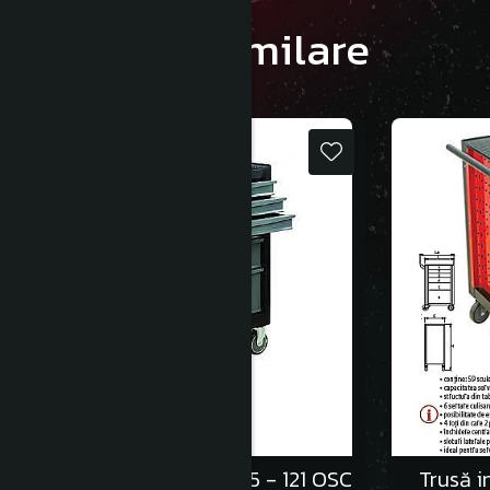
Produse similare
Trusa Industriala TSG 5 - 121 OSC
Trusă i