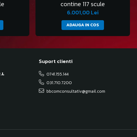
le
contine 117 scule
6.001,00 Lei
ADAUGA IN COS
Suport clienti
.L
0741.155.144
031.710.7200
bbcomconsultativ@gmail.com