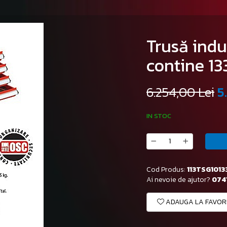
Trusă indu
contine 13
6.254,00 Lei
5
IN STOC
Cod Produs:
113TSG1013
Ai nevoie de ajutor?
0741
ADAUGA LA FAVOR