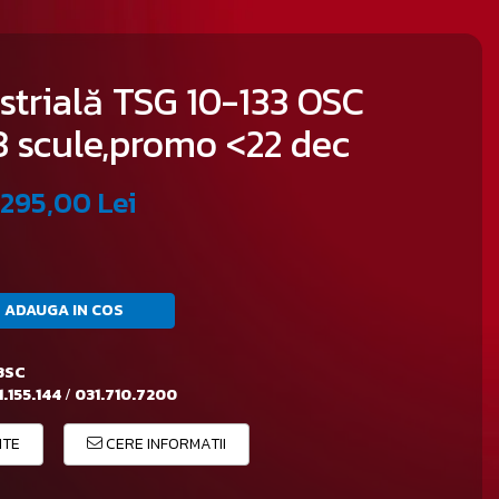
strială TSG 10-133 OSC
3 scule,promo <22 dec
.295,00 Lei
ADAUGA IN COS
3SC
.155.144
/
031.710.7200
ITE
CERE INFORMATII