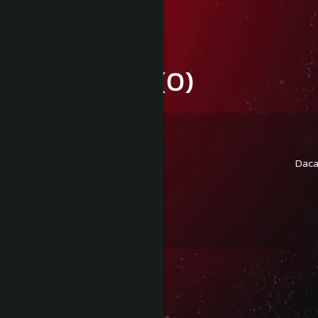
Informatii conformitate produs
Review-uri
(0)
Daca