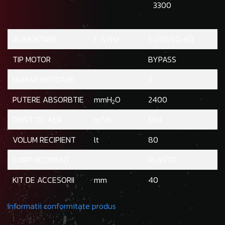
3300
ALIMENTARE
f-V/Hz
1-230/50-60
TIP MOTOR
BYPASS
NUMAR MOTOARE
3
PUTERE ABSORBTIE
mmH
O
2400
2
3
DEBIT DE AER
m
/h
594
VOLUM RECIPIENT
lt
80
CORP RECIPIENT
PLASTIC
KIT DE ACCESORII
mm
40
Informatii conformitate produs