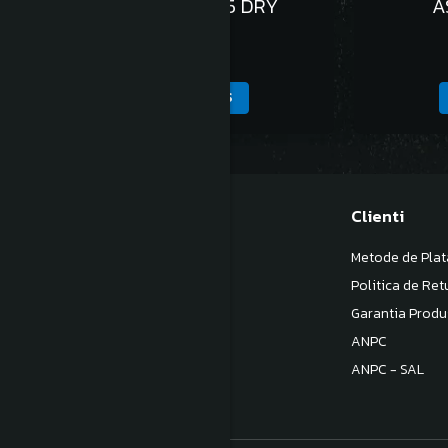
ASPIRATOR SM 25 DRY
A
1.028,00 Lei
ADAUGA IN COS
Magazinul meu
Clienti
Despre noi
Metode de Plat
Termeni si Conditii
Politica de Ret
Politica de Confidentialitate
Garantia Produ
Politica de livrare
ANPC
Contact
ANPC - SAL