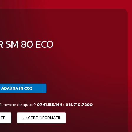
R SM 80 ECO
ADAUGA IN COS
Ai nevoie de ajutor?
0741.155.144
/
031.710.7200
ITE
CERE INFORMATII