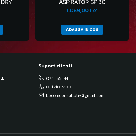
 DRY
ASPIRATOR SP 30
1.089,00 Lei
ADAUGA IN COS
Suport clienti
.L
0741.155.144
031.710.7200
bbcomconsultativ@gmail.com