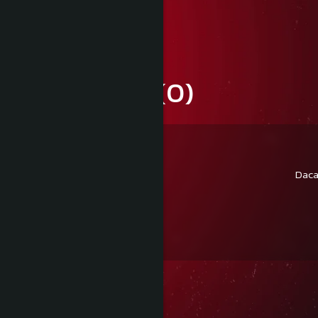
Informatii conformitate produs
Review-uri
(0)
Daca