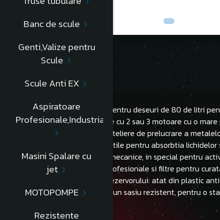
Truse tubulare
Banc de scule
Genti,Valize pentru
Scule
Descriere
Scule Anti EX
Aspiratoare
Robuste si cu un recipient pentru deseuri de 80 de litri pen
Profesionale,Industriale
Toate modelele sunt dotate cu 2 sau 3 motoare cu o mare 
Ideale pentru utilizarea in ateliere de prelucrare a metalel
Optime pentru instalatori, utile pentru absorbtia lichidelo
Masini Spalare cu
Potrivite si pentru ateliere mecanice, in special pentru acti
jet
Include un kit de accesori profesionale si filtre pentru curata
Posibilitatea de alegere a rezervorului: atat din plastic anti
MOTOPOMPE
Roti rezistente montate pe un sasiu rezistent, pentru o stab
Rezistente
PUTERE