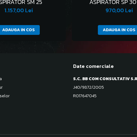
SPIRATOR SM 25
ASPIRATOR SP 30
1.157,00 Lei
970,00 Lei
ADAUGA IN COS
ADAUGA IN COS
Date comerciale
a
S.C. BB COM CONSULTATIV S.R
ur
J40/9872/2005
selor
RO17647045