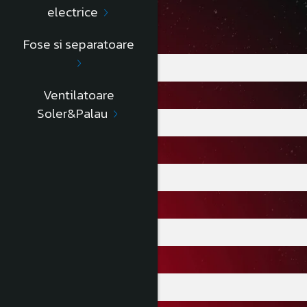
electrice
Fose si separatoare
ALIMENTARE
Ventilatoare
TIP MOTOR
Soler&Palau
NUMAR MOTOARE
PUTERE ABSORBTIE
DEBIT DE AER
VOLUM RECIPIENT
CORP RECIPIENT
KIT DE ACCESORII
DIMENSIUNI