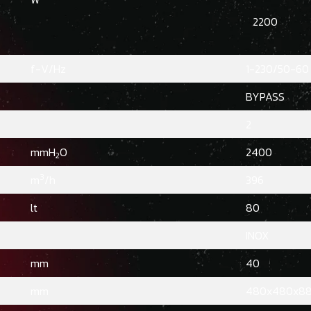
2200
f-V/Hz
1-230/50-60
BYPASS
2
mmH
O
2400
2
3
m
/h
396
lt
80
INOX
mm
40
mm
480x480x8