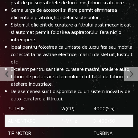
praf de pe suprafetele de lucru din fabrici si ateliere.
Gama larga de accesorii si filtre permit eliminarea
eficienta a prafului, lichidelor si uleiurilor.
Sistemul eficient de curatare a filtrului atat mecanic cat
si automat permit folosirea aspiratorului fara nici o
intrerupere.
Ideal pentru folosirea ca unitate de lucru fixa sau mobila,
conectat la fierastrae electrice, masini de slefuit, lustruit,
etc.
Excelent pentru santiere, curatare masini, ateliere auto,
fabrici de prelucrare a lemnului si tot felul de fabrici si
ateliere industriale.
De asemenea sunt disponibile cu un sistem inovativ de
auto-curatare a filtrului.
PUTERE
W(CP)
4000(5,5)
ALIMENTARE
f-V/Hz
3-400/50
TIP MOTOR
TURBINA