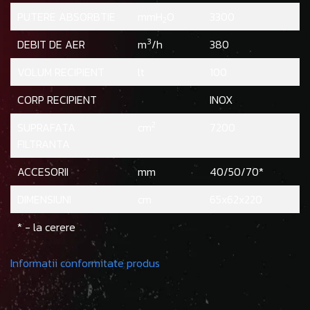
PUTERE ABSORBTIE
mmH
O
3300
2
3
DEBIT DE AER
m
/h
380
VOLUM RECIPIENT
lt
100
CORP RECIPIENT
INOX
2
SUPRAFATA
cm
7200
FILTRANTA
ACCESORII
mm
40/50/70*
DIMENSIUNI
cm
65x62x220
* - la cerere
Informatii conformitate produs