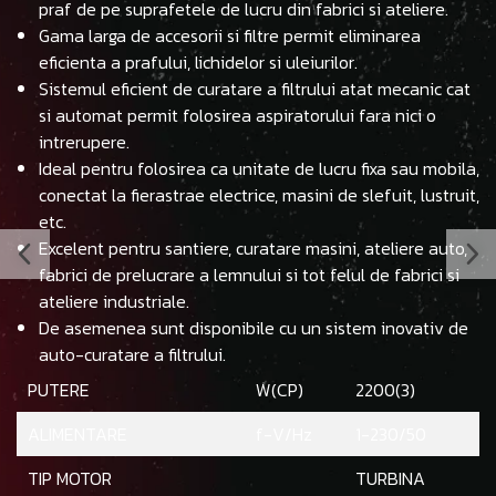
praf de pe suprafetele de lucru din fabrici si ateliere.
Gama larga de accesorii si filtre permit eliminarea
eficienta a prafului, lichidelor si uleiurilor.
Sistemul eficient de curatare a filtrului atat mecanic cat
si automat permit folosirea aspiratorului fara nici o
intrerupere.
Ideal pentru folosirea ca unitate de lucru fixa sau mobila,
conectat la fierastrae electrice, masini de slefuit, lustruit,
etc.
Excelent pentru santiere, curatare masini, ateliere auto,
fabrici de prelucrare a lemnului si tot felul de fabrici si
ateliere industriale.
De asemenea sunt disponibile cu un sistem inovativ de
auto-curatare a filtrului.
PUTERE
W(CP)
2200(3)
ALIMENTARE
f-V/Hz
1-230/50
TIP MOTOR
TURBINA