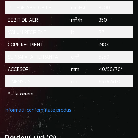
PUTERE ABSORBTIE
mmH
O
3200
2
3
DEBIT DE AER
m
/h
350
VOLUM RECIPIENT
lt
77
CORP RECIPIENT
INOX
2
SUPRAFATA FILTRANTA
cm
5250
ACCESORII
mm
40/50/70*
DIMENSIUNI
cm
65x62x170
* - la cerere
Informatii conformitate produs
Review-uri
(0)