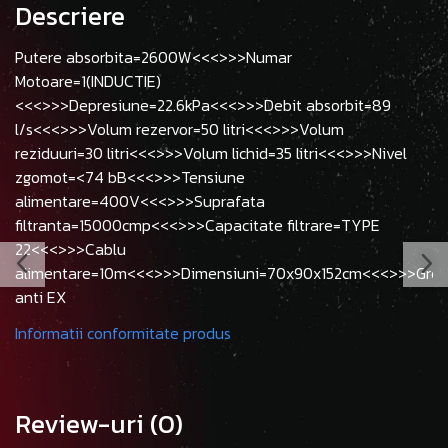
Descriere
Putere absorbita=2600W<<<>>>Numar
Motoare=1(INDUCTIE)
<<<>>>Depresiune=22.6kPa<<<>>>Debit absorbit=89
l/s<<<>>>Volum rezervor=50 litri<<<>>>Volum
reziduuri=30 litri<<<>>>Volum lichid=35 litri<<<>>>Nivel
zgomot=<74 bB<<<>>>Tensiune
alimentare=400V<<<>>>Suprafata
filtranta=15000cmp<<<>>>Capacitate filtrare=TYPE
22<<<>>>Cablu
alimentare=10m<<<>>>Dimensiuni=70x90x152cm<<<>>>Greut
anti EX
Informatii conformitate produs
Review-uri
(0)