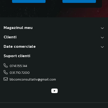
Magazinul meu
Clienti
Date comerciale
Suport clienti
0741.155.144
031.710.7200
bbcomconsultativ@gmail.com