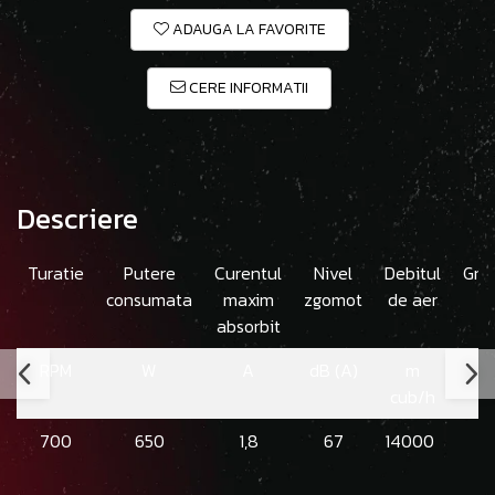
ADAUGA LA FAVORITE
CERE INFORMATII
Descriere
Turatie
Putere
Curentul
Nivel
Debitul
Gre
consumata
maxim
zgomot
de aer
absorbit
RPM
W
A
dB (A)
m
cub/h
700
650
1,8
67
14000