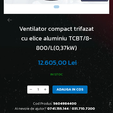
Ventilator compact trifazat
cu elice aluminiu TCBT/8-
800/L(0,37kW)
12.605,00 Lei
IN STOC
ADAUGA IN COS
Cod Produs:
5604984400
Ai nevoie de ajutor?
0741.155.144
/
031.710.7200