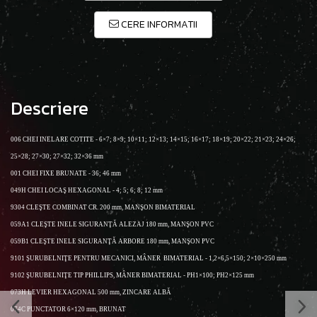
CERE INFORMATII
Descriere
006
CHEI INELARE COTITE - 6×7; 8×9; 10×11; 12×13;
14×15; 16×17; 18×19; 20×22; 21×23; 24×26;
25×28; 27×30; 27×32; 32×36 mm
001 CHEI FIXE BRUNATE - 36; 46 mm
049H CHEI LOCAŞ HEXAGONAL - 4; 5; 6; 8; 12 mm
9304 CLEŞTE COMBINAT CR. 200 mm, MANŞON
BIMATERIAL
059A1 CLEŞTE INELE SIGURANŢĂ ALEZAJ 180 mm, MANŞON
PVC
059B1 CLEŞTE INELE SIGURANŢĂ ARBORE 180 mm, MANŞON
PVC
9101 ŞURUBELNIŢE PENTRU MECANICI, MÂNER
BIMATERIAL - 1,2×6,5×150; 2×10×250 mm
9102 ŞURUBELNIŢE TIP PHILLIPS, MÂNER BIMATERIAL -
PH1×100; PH2×125 mm
073H LEVIER HEXAGONAL 500 mm, ZINCARE ALBĂ
074C PUNCTATOR 6×120 mm, BRUNAT