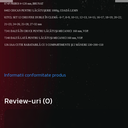
074P PRIBOI 4×120 mm, BRUNAT
0402 CIOCAN PENTRU LĂCĂTUŞERIE 1000g, COADĂ LEMN
02TCL
SET 12 CHEI FIXE DUBLE ÎN CLEMĂ - 6×7; 8×9;
10×11; 12×13; 14×15; 16×17; 18×19; 20×22;
21×23; 24×26; 25×28; 27×32 mm
7241 DALTĂ ÎN CRUCE PENTRU LĂCĂTUŞI-MECANICI
160 mm, VOP.
7240 DALTĂ LATĂ PENTRU LĂCĂTUŞI-MECANICI
160 mm, VOP.
126-3AA CUTIE RABATABILĂ CU 3 COMPARTIMENTE ŞI 2
MÂNERE 530×200×150
Informatii conformitate produs
Review-uri
(0)