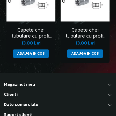
Capete chei
Capete chei
tubulare cu profil
tubulare cu profil
Torx 1/2” E10
Torx 1/2” E11
13,00 Lei
13,00 Lei
ADAUGA IN COS
ADAUGA IN COS
Magazinul meu
Clienti
Date comerciale
Suport clienti