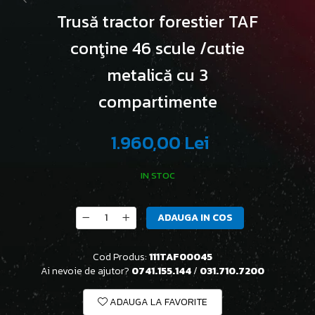
Trusă tractor forestier TAF
conţine 46 scule /cutie
metalică cu 3
compartimente
1.960,00 Lei
IN STOC
ADAUGA IN COS
Cod Produs:
111TAF00045
Ai nevoie de ajutor?
0741.155.144
/
031.710.7200
ADAUGA LA FAVORITE