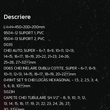
Descriere
L×l×H=450×200×200mm
9504-12 SUPORT 1, PVC
9504-13 SUPORT 2, PVC
003S
CHEI AUTO, SUPER - 6×7; 8×9; 10×11; 12×13;
14×15; 16×17; 18×19; 20×22; 21×23; 24×26;
25×28; 27×32mm
006S CHEI INELARE DUBLU COTITE, SUPER - 6×7; 8×9;
10×11; 12×13; 14×15; 16×17; 18×19; 20×22mm
049HT SET 9 CHEI LOCAS HEXAGONAL - 1,5; 2; 2,5; 3; 4;
5; 6; 8; 10mm
S023H
CAPETE CHEI TUBULARE SH 1/2" - 8; 9; 10; 11; 12;
13; 14; 15; 16; 17; 19; 21; 22; 23; 24; 26; 27;
30; 32mm