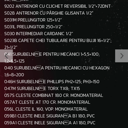
9202 ANTRENOR CU CLICHET REVERSIBIL 1/2"×72DNT
S028 ANTRENOR CU PÂRGHIE GLISANTA 1/2"
S031M PRELUNGITOR 125×1/2"
S031L PRELUNGITOR 250×1/2"
S030 INTERMEDIAR CARDANIC 1/2"
S023B CAPETE CHEI TUBULARE PENTRU BUJII 16×1/2";
21×1/2"
041 SURUBELNIE PENTRU MECANICI 1×5,5×100;
1,2×6,5×125
040 SURUBELNIA PENTRU MECANICI CU HEXAGON
1,6×8×200
046H SURUBELNIE PHILLIPS PH2×125; PH3×150
047M SURUBELNIE TORX TX8; TX15
057S CLESTE COMBINAT 180 CR. MONOMATERIAL
057AT CLESTE AT 170 CR. MONOMATERIAL
056L CLESTE IL 160, VOP. MONOMATERIAL
059B1 CLESTE INELE SIGURANA B1 180, PVC
059A1 CLESTE INELE SIGURANA A1 180, PVC