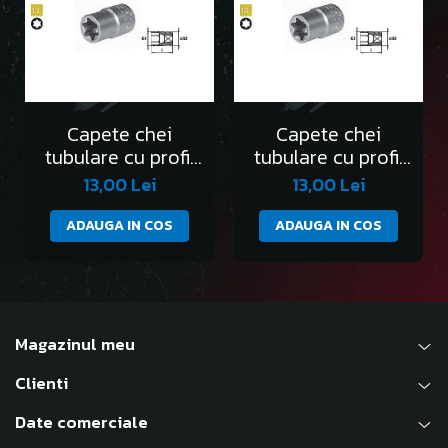
Capete chei
Capete chei
tubulare cu profil
tubulare cu profil
Torx 1/2” E10
Torx 1/2” E11
13,00 Lei
13,00 Lei
ADAUGA IN COS
ADAUGA IN COS
Magazinul meu
Clienti
Date comerciale