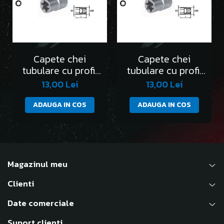
Capete chei
Capete chei
tubulare cu profil
tubulare cu profil
Torx 1/2” E10
Torx 1/2” E11
13,00 Lei
13,00 Lei
ADAUGA IN COS
ADAUGA IN COS
Magazinul meu
Clienti
Date comerciale
Suport clienti