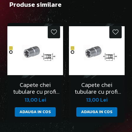
Produse similare
Capete chei
Capete chei
tubulare cu profil
tubulare cu profil
Torx 1/2” E10
Torx 1/2” E11
13,00 Lei
13,00 Lei
ADAUGA IN COS
ADAUGA IN COS