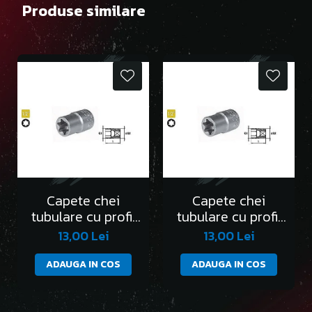
Produse similare
Capete chei
Capete chei
tubulare cu profil
tubulare cu profil
Torx 1/2” E10
Torx 1/2” E11
13,00 Lei
13,00 Lei
ADAUGA IN COS
ADAUGA IN COS